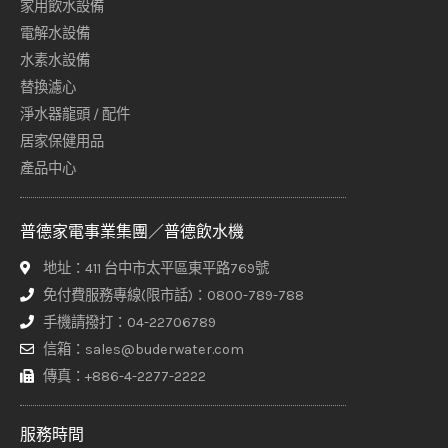
家用飲水設備
電解水設備
水素水設備
替換濾心
淨水器龍頭 / 配件
居家保健用品
產品中心
普德家電事業集團／普德飲水機
地址：411 台中市太平區東平路769號
免付費服務專線(限市話)：0800-789-788
手機請撥打：04-22706789
信箱：sales@buderwater.com
傳真：+886-4-2277-2222
服務時間