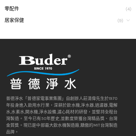
零配件
(4)
居家保健
(9)
普德淨水「普德家電事業集團」自創辦人莊清偉先生於1970
年投身進入飲用水行業，深耕於飲水機,淨水器,過濾器,電解
水,水素水,開水機,淨水設備,濾心耗材的研發，並堅持全程台
灣製造。至今已有50年歷史,並數度榮獲台灣精品獎、台灣
金質獎。現已是中部最大飲水機製造廠,驕傲的MIT台灣製造
品牌。