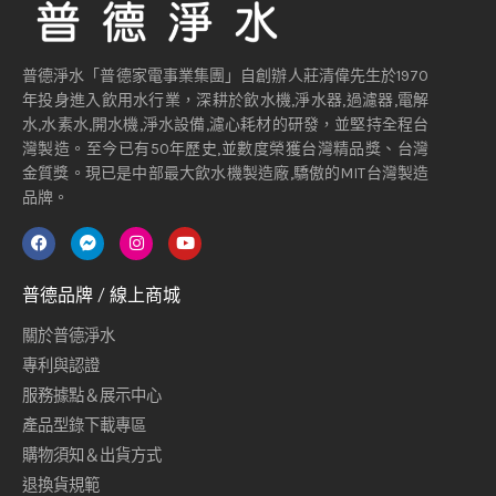
普德淨水「普德家電事業集團」自創辦人莊清偉先生於1970
年投身進入飲用水行業，深耕於飲水機,淨水器,過濾器,電解
水,水素水,開水機,淨水設備,濾心耗材的研發，並堅持全程台
灣製造。至今已有50年歷史,並數度榮獲台灣精品獎、台灣
金質獎。現已是中部最大飲水機製造廠,驕傲的MIT台灣製造
品牌。
普德品牌 / 線上商城
關於普德淨水
專利與認證
服務據點＆展示中心
產品型錄下載專區
購物須知＆出貨方式
退換貨規範