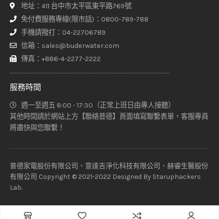
地址：411 台中市太平區東平路769號
免付費服務專線(限市話)：0800-789-788
手機請撥打：04-22706789
信箱：sales@buderwater.com
傳真：+886-4-2277-2222
服務時間
週一至週五 8:00 - 17:30（正常上班日由專人接聽）
其他時間請於網站上方【聯絡普德】頁面填寫聯繫表單，客服專員
將盡快與您聯繫！
普德家電股份有限公司、意達吉淨化科技有限公司、赫睿生醫股份
有限公司 Copyright © 2021-2022 Designed By
Staruphackers
Lab
.