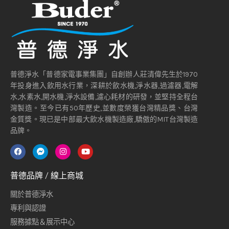
普德淨水「普德家電事業集團」自創辦人莊清偉先生於1970
年投身進入飲用水行業，深耕於飲水機,淨水器,過濾器,電解
水,水素水,開水機,淨水設備,濾心耗材的研發，並堅持全程台
灣製造。至今已有50年歷史,並數度榮獲台灣精品獎、台灣
金質獎。現已是中部最大飲水機製造廠,驕傲的MIT台灣製造
品牌。
普德品牌 / 線上商城
關於普德淨水
專利與認證
服務據點＆展示中心