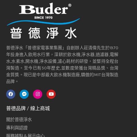
普德淨水「普德家電事業集團」自創辦人莊清偉先生於1970
年投身進入飲用水行業，深耕於飲水機,淨水器,過濾器,電解
水,水素水,開水機,淨水設備,濾心耗材的研發，並堅持全程台
灣製造。至今已有50年歷史,並數度榮獲台灣精品獎、台灣
金質獎。現已是中部最大飲水機製造廠,驕傲的MIT台灣製造
品牌。
普德品牌 / 線上商城
關於普德淨水
專利與認證
服務據點＆展示中心