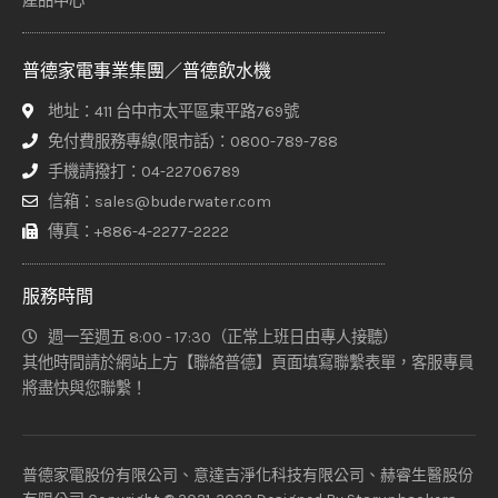
產品中心
普德家電事業集團／普德飲水機
地址：411 台中市太平區東平路769號
免付費服務專線(限市話)：0800-789-788
手機請撥打：04-22706789
信箱：sales@buderwater.com
傳真：+886-4-2277-2222
服務時間
週一至週五 8:00 - 17:30（正常上班日由專人接聽）
其他時間請於網站上方【聯絡普德】頁面填寫聯繫表單，客服專員
將盡快與您聯繫！
普德家電股份有限公司、意達吉淨化科技有限公司、赫睿生醫股份