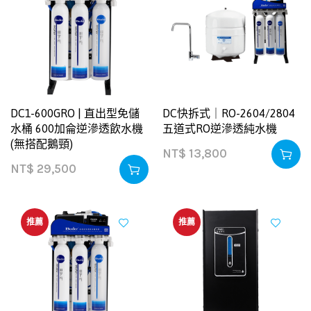
DC1-600GRO | 直出型免儲
DC快拆式｜RO-2604/2804
水桶 600加侖逆滲透飲水機
五道式RO逆滲透純水機
(無搭配鵝頸)
NT$
13,800
NT$
29,500
推薦
推薦