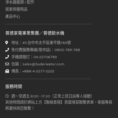
淨水器龍頭 / 配件
居家保健用品
產品中心
普德家電事業集團／普德飲水機
地址：411 台中市太平區東平路769號
免付費服務專線(限市話)：0800-789-788
手機請撥打：04-22706789
信箱：sales@buderwater.com
傳真：+886-4-2277-2222
服務時間
週一至週五 8:00 - 17:30（正常上班日由專人接聽）
其他時間請於網站上方【聯絡普德】頁面填寫聯繫表單，客服專員
將盡快與您聯繫！