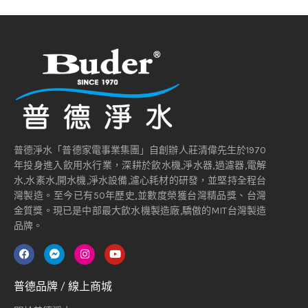
普德淨水「普德家電事業集團」自創辦人莊清偉先生於1970
年投身進入飲用水行業，深耕於飲水機,淨水器,過濾器,電解
水,水素水,開水機,淨水設備,濾心耗材的研發，並堅持全程台
灣製造。至今已有50年歷史,並數度榮獲台灣精品獎、台灣
金質獎。現已是中部最大飲水機製造廠,驕傲的MIT台灣製造
品牌。
普德品牌 / 線上商城