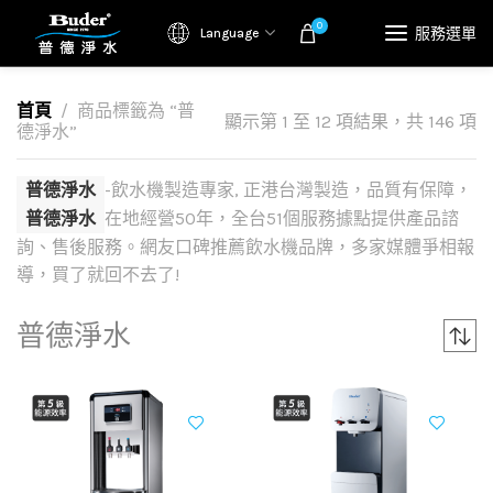
0
服務選單
Language
首頁
商品標籤為 “普
顯示第 1 至 12 項結果，共 146 項
德淨水”
普德淨水
-飲水機製造專家, 正港台灣製造，品質有保障，
普德淨水
在地經營50年，全台51個服務據點提供產品諮
詢、售後服務。網友口碑推薦飲水機品牌，多家媒體爭相報
導，買了就回不去了!
普德淨水