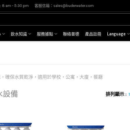
8 am - 5:30 pm
客服信箱：sales@buderwater.com
心
飲水知識
服務據點
聯絡普德
產品註冊
Language
統，確保水質乾淨，適用於學校，公寓，大廈，餐廳
水設備
排列顯示