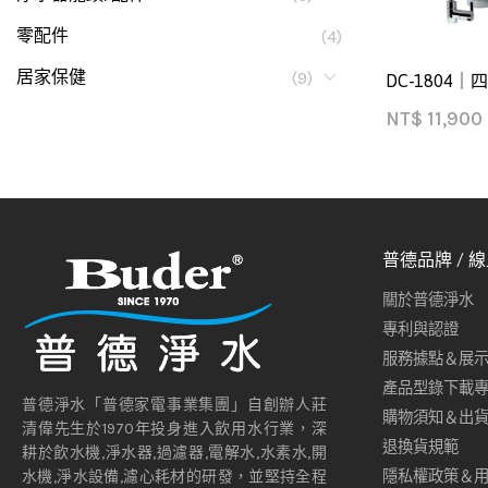
零配件
(4)
居家保健
(9)
DC-1804
NT$
11,900
普德品牌 / 
關於普德淨水
專利與認證
服務據點＆展
產品型錄下載
普德淨水「普德家電事業集團」自創辦人莊
購物須知＆出
清偉先生於1970年投身進入飲用水行業，深
退換貨規範
耕於飲水機,淨水器,過濾器,電解水,水素水,開
隱私權政策＆
水機,淨水設備,濾心耗材的研發，並堅持全程