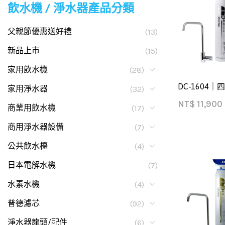
飲水機 / 淨水器產品分類
父親節優惠送好禮
(13)
新品上市
(15)
家用飲水機
(28)
DC-1604
家用淨水器
(32)
NT$
11,900
商業用飲水機
(17)
商用淨水器設備
(7)
公共飲水檯
(4)
日本電解水機
(7)
水素水機
(4)
普德濾芯
(92)
淨水器龍頭/配件
(6)