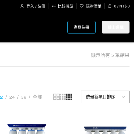
登入 / 註冊
比較機型
購物清單
0
/
NT$
0
產品註冊
線上選購
顯示所有 5 筆結果
12
24
36
全部