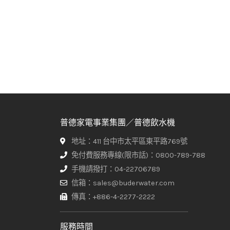
普德家電事業集團／普德飲水機
地址：411 台中市太平區東平路769號
免付費服務專線(限市話)：0800-789-788
手機請撥打：04-22706789
信箱：sales@buderwater.com
傳真：+886-4-2277-2222
服務時間