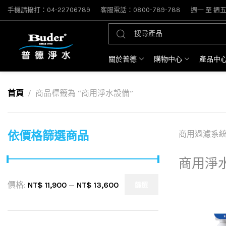
手機請撥打：04-22706789
客服電話：0800-789-788
週一 至 週五: 
關於普德
購物中心
產品中
首頁
商品標籤為 “商用淨水設備”
依價格篩選商品
商用過濾系
商用淨
價格:
NT$ 11,900
—
NT$ 13,600
篩選