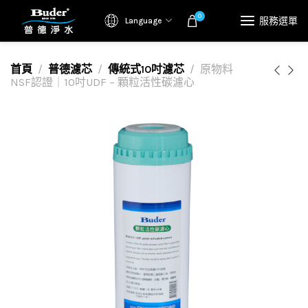
0
服務選單
Language
首頁
普德濾芯
傳統式10吋濾芯
原物料
NSF認證｜10吋UDF – 顆粒活性碳濾心