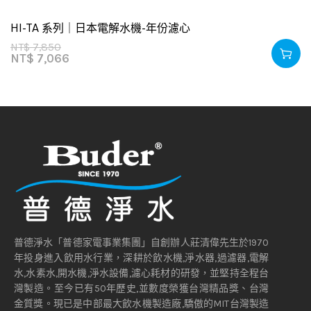
HI-TA 系列｜日本電解水機-年份濾心
NT$
7,850
NT$
7,066
普德淨水「普德家電事業集團」自創辦人莊清偉先生於1970
年投身進入飲用水行業，深耕於飲水機,淨水器,過濾器,電解
水,水素水,開水機,淨水設備,濾心耗材的研發，並堅持全程台
灣製造。至今已有50年歷史,並數度榮獲台灣精品獎、台灣
金質獎。現已是中部最大飲水機製造廠,驕傲的MIT台灣製造