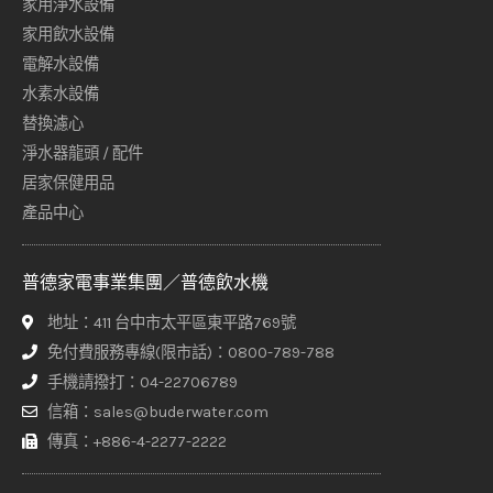
家用淨水設備
家用飲水設備
電解水設備
水素水設備
替換濾心
淨水器龍頭 / 配件
居家保健用品
產品中心
普德家電事業集團／普德飲水機
地址：411 台中市太平區東平路769號
免付費服務專線(限市話)：0800-789-788
手機請撥打：04-22706789
信箱：sales@buderwater.com
傳真：+886-4-2277-2222