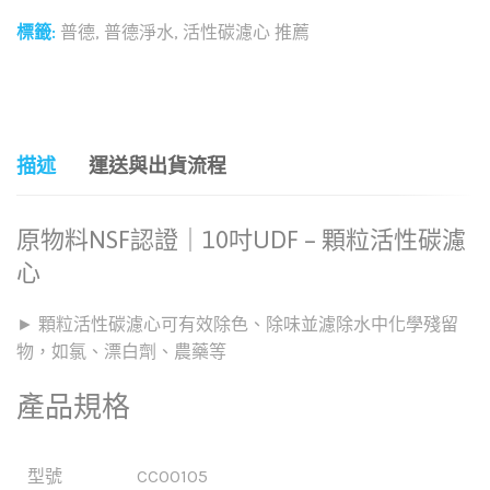
標籤:
普德
,
普德淨水
,
活性碳濾心 推薦
和社群分享這個商品：
描述
運送與出貨流程
原物料NSF認證｜10吋UDF – 顆粒活性碳濾
心
► 顆粒活性碳濾心可有效除色、除味並濾除水中化學殘留
物，如氯、漂白劑、農藥等
產品規格
型號
CC00105