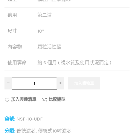
適用
第二道
尺寸
10”
內容物
顆粒活性碳
使用壽命
約 6 個月 ( 視水質及使用狀況而定 )
加入購物車
加入興趣清單
比較機型
貨號:
NSF-10-UDF
分類:
普德濾芯
,
傳統式10吋濾芯