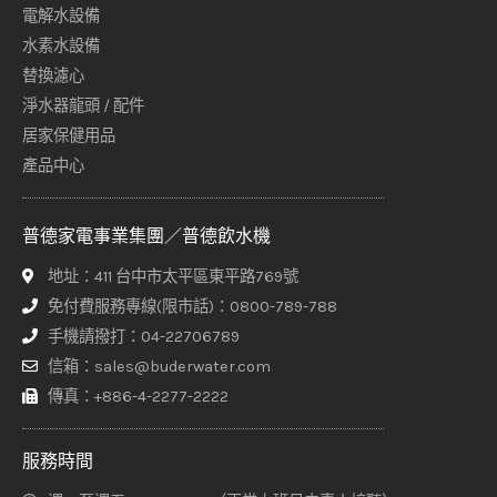
電解水設備
水素水設備
替換濾心
淨水器龍頭 / 配件
居家保健用品
產品中心
普德家電事業集團／普德飲水機
地址：411 台中市太平區東平路769號
免付費服務專線(限市話)：0800-789-788
手機請撥打：04-22706789
信箱：sales@buderwater.com
傳真：+886-4-2277-2222
服務時間