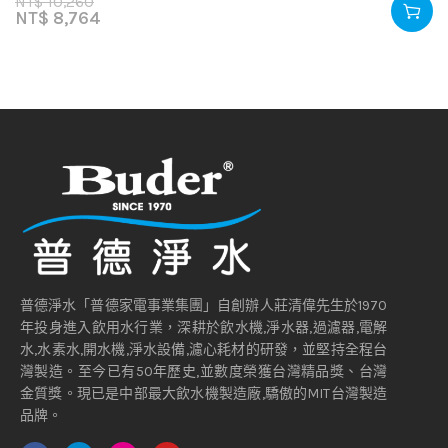
NT$
10,260
NT$
8,764
普德淨水「普德家電事業集團」自創辦人莊清偉先生於1970
年投身進入飲用水行業，深耕於飲水機,淨水器,過濾器,電解
水,水素水,開水機,淨水設備,濾心耗材的研發，並堅持全程台
灣製造。至今已有50年歷史,並數度榮獲台灣精品獎、台灣
金質獎。現已是中部最大飲水機製造廠,驕傲的MIT台灣製造
品牌。