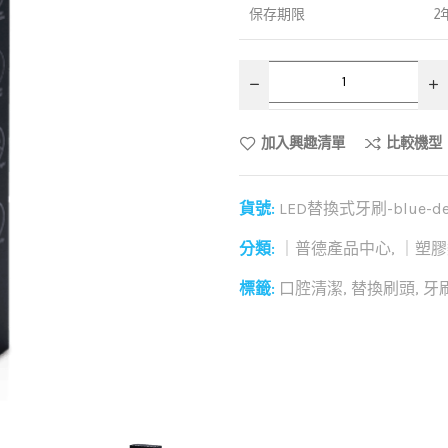
保存期限
2
加入興趣清單
比較機型
貨號:
LED替換式牙刷-blue-dea
分類:
｜普德產品中心
,
｜塑膠
標籤:
口腔清潔
,
替換刷頭
,
牙
和社群分享這個商品：