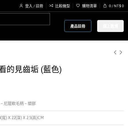
登入 / 註冊
比較機型
購物清單
0
/
NT$
0
產品註冊
線上選購
 看的見齒垢 (藍色)
 – 尼龍軟毛柄 – 塑膠
8(寬) X 22(深) X 2.5(高)CM