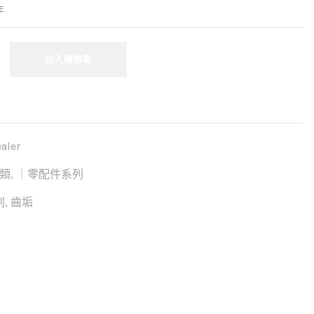
年
加入購物車
ler
類
,
｜零配件系列
刷
,
齒垢