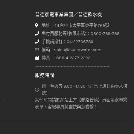
普德家電事業集團／普德飲水機
地址：411 台中市太平區東平路769號
免付費服務專線(限市話)：0800-789-788
手機請撥打：04-22706789
信箱：sales@buderwater.com
傳真：+886-4-2277-2222
服務時間
週一至週五 8:00 - 17:30（正常上班日由專人接
聽）
其他時間請於網站上方【聯絡普德】頁面填寫聯繫
表單，客服專員將盡快與您聯繫！