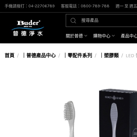
手機請撥打：04-22706789
客服電話：0800-789-788
週一 至 週五: 
關於普德
購物中心
產品中
首頁
｜普德產品中心
｜零配件系列
｜塑膠類
LED