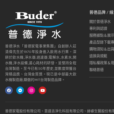
普德品牌 / 
關於普德淨水
專利與認證
服務據點＆展
產品型錄下載
普德淨水「普德家電事業集團」自創辦人莊
購物須知＆出
清偉先生於1970年投身進入飲用水行業，深
退換貨規範
耕於飲水機,淨水器,過濾器,電解水,水素水,開
隱私權政策＆
水機,淨水設備,濾心耗材的研發，並堅持全程
台灣製造。至今已有50年歷史,並數度榮獲台
聯絡普德
灣精品獎、台灣金質獎。現已是中部最大飲
水機製造廠,驕傲的MIT台灣製造品牌。
普德家電股份有限公司、意達吉淨化科技有限公司、赫睿生醫股份有限公司 Copyrig