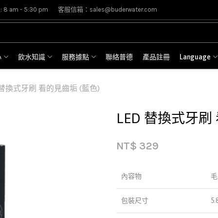
8 am - 5:30 pm
客服信箱：sales@buderwater.com
心
飲水知識
服務據點
聯絡普德
產品註冊
Language
 替換式牙刷 看的見齒垢 (藍色)
LED 替換式牙刷
NT$
329
內容物
毛
包裝尺寸
5.