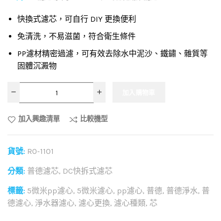
快換式濾芯，可自行 DIY 更換便利
免清洗，不易滋菌，符合衛生條件
PP濾材精密過濾，可有效去除水中泥沙、鐵鏽、雜質等
固體沉澱物
加入購物車
加入興趣清單
比較機型
貨號:
RO-1101
分類:
普德濾芯
,
DC快拆式濾芯
標籤:
5微米pp濾心
,
5微米濾心
,
pp濾心
,
普德
,
普德淨水
,
普
德濾心
,
淨水器濾心
,
濾心更換
,
濾心種類
,
芯