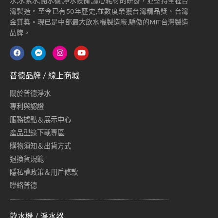
水,水素水,開水機,淨水設備,濾心耗材的研發，並堅持全程台
灣製造。至今已有50年歷史,並數度榮獲台灣精品獎、台灣
金質獎。現已是中部最大飲水機製造廠,驕傲的MIT台灣製造
品牌。
普德品牌 / 線上商城
關於普德淨水
專利與認證
服務據點＆展示中心
產品型錄下載專區
購物須知＆出貨方式
退換貨規範
隱私權政策＆用戶條款
聯絡普德
飲水機 / 淨水器