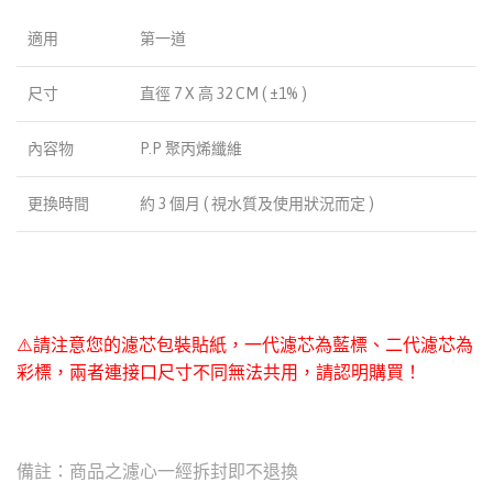
適用
第一道
尺寸
直徑 7 X 高 32 CM ( ±1% )
內容物
P.P 聚丙烯纖維
更換時間
約 3 個月 ( 視水質及使用狀況而定 )
⚠️請注意您的濾芯包裝貼紙，一代濾芯為藍標、二代濾芯為
彩標，兩者連接口尺寸不同無法共用，請認明購買！
備註：商品之濾心一經拆封即不退換