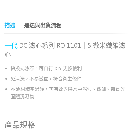
和社群分享這個商品：
描述
運送與出貨流程
一代
DC 濾心系列 RO-1101｜5 微米纖維濾
心
快換式濾芯，可自行 DIY 更換便利
免清洗，不易滋菌，符合衛生條件
PP濾材精密過濾，可有效去除水中泥沙、鐵鏽、雜質等
固體沉澱物
產品規格