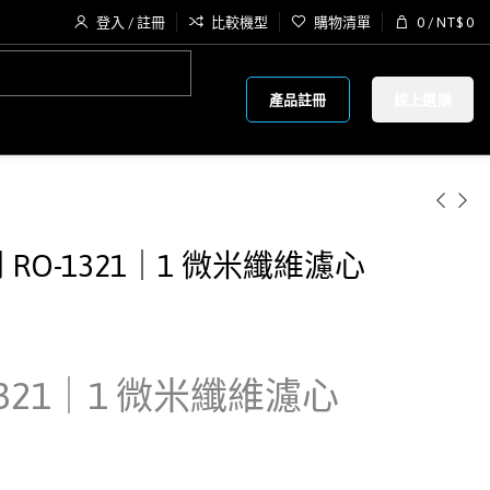
登入 / 註冊
比較機型
購物清單
0
/
NT$
0
產品註冊
線上選購
RO-1321｜1 微米纖維濾心
-1321｜1 微米纖維濾心