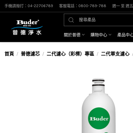
手機請撥打：04-22706789
客服電話：0800-789-788
週一 至 週五: 
關於普德
購物中心
產品中
首頁
普德濾芯
二代濾心（彩標）專區
二代單支濾心