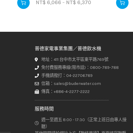
NT$
6,066
–
NT$
6,370
普德家電事業集團／普德飲水機
地址：411 台中市太平區東平路769號
免付費服務專線(限市話)：0800-789-788
手機請撥打：04-22706789
信箱：sales@buderwater.com
傳真：+886-4-2277-2222
服務時間
週一至週五 8:00 - 17:30（正常上班日由專人接
聽）