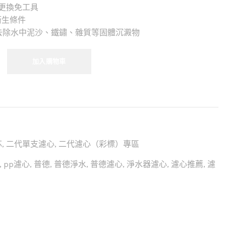
，更換免工具
衛生條件
效去除水中泥沙、鐵鏽、雜質等固體沉澱物
加入購物車
芯
,
二代單支濾心
,
二代濾心（彩標）專區
,
pp濾心
,
普德
,
普德淨水
,
普德濾心
,
淨水器濾心
,
濾心推薦
,
濾