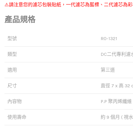
⚠️請注意您的濾芯包裝貼紙，一代濾芯為藍標、二代濾芯為
產品規格
型號
RO-1321
類型
DC二代專利濾
適用
第三道
尺寸
直徑 7 x 高 32 c
內容物
P.P 聚丙烯纖維
使用壽命
約 9 個月 ( 