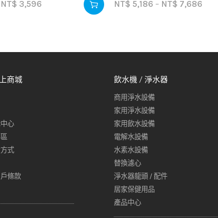
NT$
3,596
NT$
5,186
–
NT$
7,686
線上商城
飲水機 / 淨水器
商用淨水設備
家用淨水設備
示中心
家用飲水設備
專區
電解水設備
貨方式
水素水設備
替換濾心
用戶條款
淨水器龍頭 / 配件
居家保健用品
產品中心