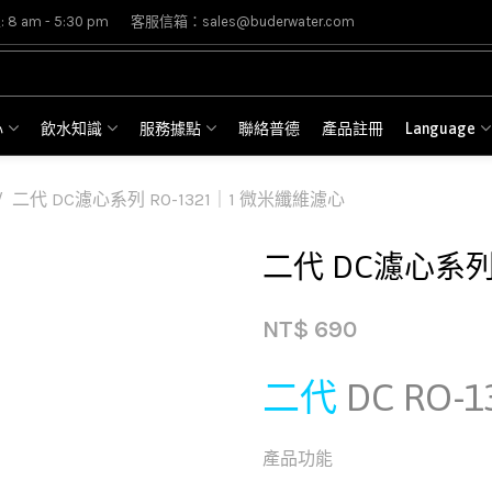
8 am - 5:30 pm
客服信箱：sales@buderwater.com
心
飲水知識
服務據點
聯絡普德
產品註冊
Language
二代 DC濾心系列 RO-1321｜1 微米纖維濾心
二代 DC濾心系列 
NT$
690
二代
DC RO
產品功能