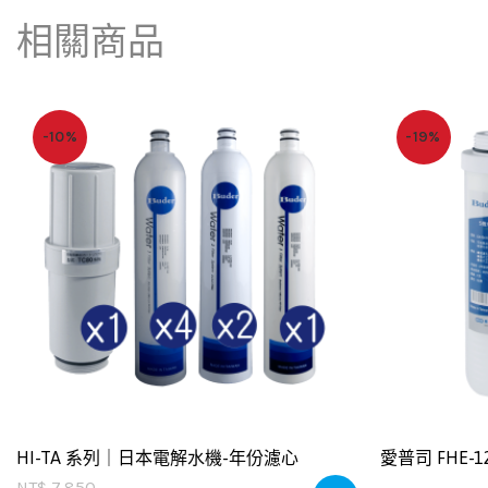
相關商品
-10%
-19%
HI-TA 系列｜日本電解水機-年份濾心
愛普司 FHE-
NT$
7,850