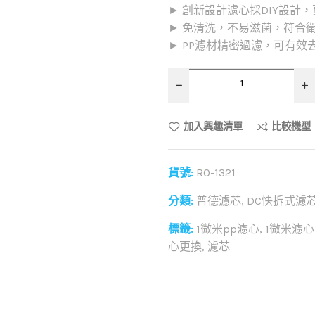
► 創新設計濾心採DIY設計
► 免清洗，不易滋菌，符合
► PP濾材精密過濾，可有
加入興趣清單
比較機型
貨號:
RO-1321
分類:
普德濾芯
,
DC快拆式濾
標籤:
1微米pp濾心
,
1微米濾心
心更換
,
濾芯
和社群分享這個商品：