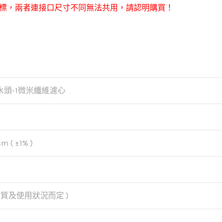
彩標，兩者連接口尺寸不同無法共用，請認明購買！
水頭-1微米纖維濾心
m ( ±1% )
視水質及使用狀況而定 )