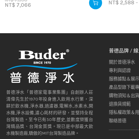
NT$
2,588
–
NT$
7,066
普德品牌 / 
關於普德淨水
專利與認證
服務據點＆展
產品型錄下載
普德淨水「普德家電事業集團」自創辦人莊
購物須知＆出
清偉先生於1970年投身進入飲用水行業，深
退換貨規範
耕於飲水機,淨水器,過濾器,電解水,水素水,開
隱私權政策＆
水機,淨水設備,濾心耗材的研發，並堅持全程
台灣製造。至今已有50年歷史,並數度榮獲台
聯絡普德
灣精品獎、台灣金質獎。現已是中部最大飲
水機製造廠,驕傲的MIT台灣製造品牌。