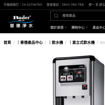
手機請撥打：04-22706789
客服電話：0800-789-788
週一 至 週五: 
關於普德
購物中心
產品中
首頁
｜普德產品中心
｜飲水機
｜直立式飲水機
B