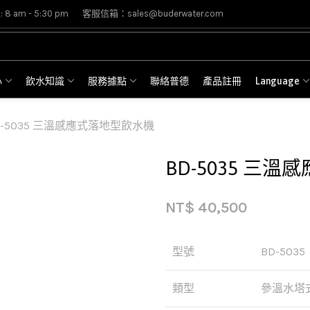
8 am - 5:30 pm
客服信箱：sales@buderwater.com
心
飲水知識
服務據點
聯絡普德
產品註冊
Language
D-5035 三溫感應式落地型飲水機
BD-5035 三
NT$
40,500
型號
BD-5035
類型
參溫水塔