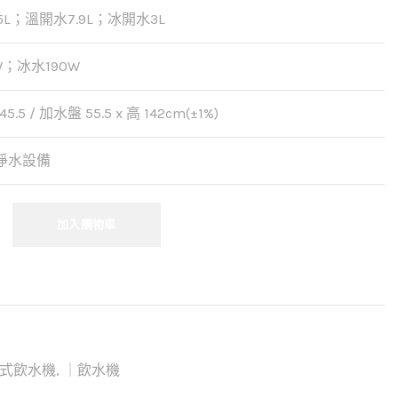
5L；溫開水7.9L；冰開水3L
W；冰水190W
45.5 / 加水盤 55.5 x 高 142cm(±1%)
淨水設備
加入購物車
式飲水機
,
｜飲水機