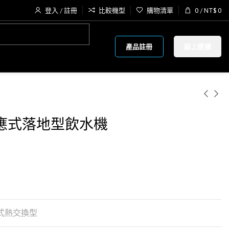
登入 / 註冊
比較機型
購物清單
0
/
NT$
0
產品註冊
線上選購
溫感應式落地型飲水機
式熱交換型