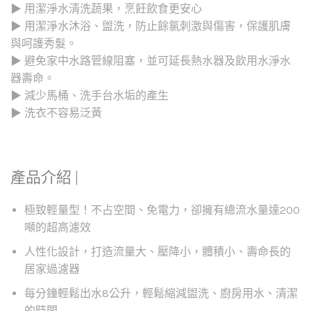
▶ 用潔淨水清洗蔬果，烹飪飲食更安心
▶ 用潔淨水沐浴、盥洗，防止餘氯刺激與傷害，保護肌膚
與呵護秀髮。
▶ 避免家中水路管線阻塞，並可延長熱水器及飲用水淨水
器壽命。
▶ 減少馬桶、洗手台水垢的產生
▶ 洗衣不容易泛黃
產品介紹 |
極致輕量型！不占空間、免電力，卻擁有總流水量達200
噸的超高濾效
人性化設計，打造流量大、壓降小，體積小、壽命長的
居家過濾器
每分鐘輕鬆出水8公升，輕鬆縮減盥洗、廚房用水、清潔
的時間