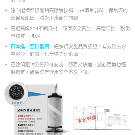
濾心配備亞硫酸鈣高除氯技術，pH值呈弱鹼，保護您的
頭髮及肌膚，減少用水衛生問題
嚴選高級304不鏽鋼材，確保安全衛生、高穩定性、耐化
學物質、抗UV
日本進口亞硫酸鈣
，經多項安全品質認證！有效除去水
中泥沙、餘氯、化學物等汙染源
管線間距15公分即可安裝，簡易又快速，濾心更換也輕
鬆搞定，確保整年飲水安全不憂「氯」