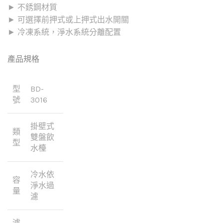
► 不銹鋼材質
► 可選擇前押式或上押式出水開關
► 冷凍系統，淨水系統分離配置
產品規格
型
BD-
號
3016
掛壁式
類
雙盤飲
型
水檯
冷水依
容
淨水過
量
濾
濾