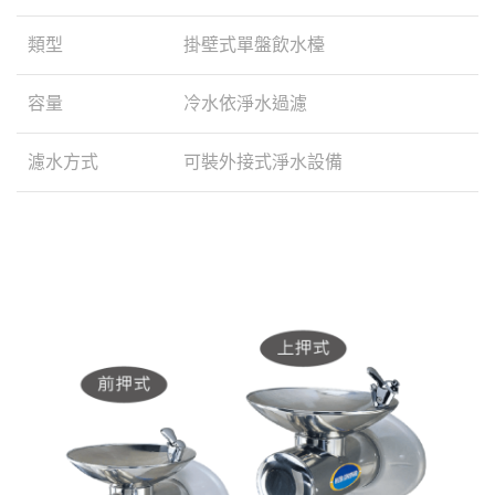
類型
掛壁式單盤飲水檯
容量
冷水依淨水過濾
濾水方式
可裝外接式淨水設備