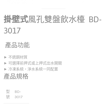
掛壁式
風孔雙盤飲水檯 BD-
3017
產品功能
► 不銹鋼材質
► 可選擇前押式或上押式出水開關
► 冷凍系統，淨水系統一同配置
產品規格
型
BD-
號
3017