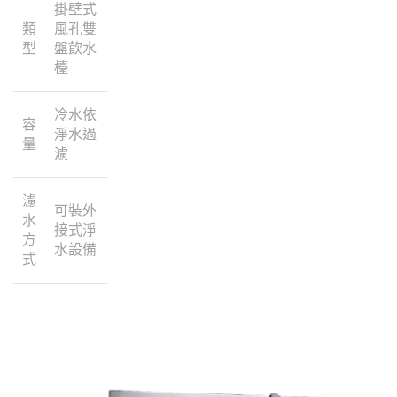
掛壁式
類
風孔雙
型
盤飲水
檯
冷水依
容
淨水過
量
濾
濾
可裝外
水
接式淨
方
水設備
式