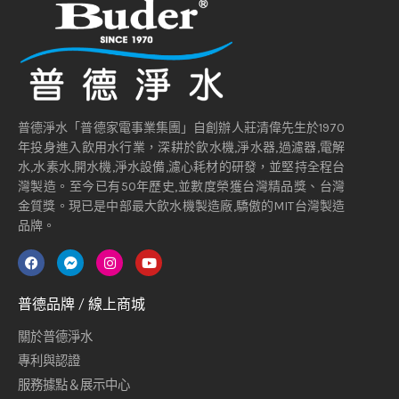
普德淨水「普德家電事業集團」自創辦人莊清偉先生於1970
年投身進入飲用水行業，深耕於飲水機,淨水器,過濾器,電解
水,水素水,開水機,淨水設備,濾心耗材的研發，並堅持全程台
灣製造。至今已有50年歷史,並數度榮獲台灣精品獎、台灣
金質獎。現已是中部最大飲水機製造廠,驕傲的MIT台灣製造
品牌。
普德品牌 / 線上商城
關於普德淨水
專利與認證
服務據點＆展示中心