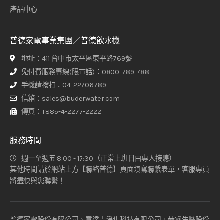
產品中心
普德家電事業集團／普德飲水機
地址：411 台中市太平區東平路769號
免付費服務專線(限市話)：0800-789-788
手機請撥打：04-22706789
信箱：sales@buderwater.com
傳真：+886-4-2277-2222
服務時間
週一至週五 8:00 - 17:30（正常上班日由專人接聽）
其他時間請於網站上方【聯絡普德】頁面填寫聯繫表單，客服專員
將盡快與您聯繫！
普德家電股份有限公司、意達吉淨化科技有限公司、赫睿生醫股份