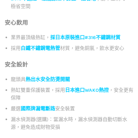
極省空間
安心飲用
業界最頂級熱缸，
採日本原裝進口#316不鏽鋼材質
採用
白鐵不鏽鋼電熱管
材質，避免銅氯，飲水更安心
安全設計
龍頭具
熱出水安全防燙開關
熱缸雙重保護裝置，採用
日本進口WAKO熱控
，安全更有
保障
嚴選
國際牌漏電斷路
安全裝置
漏水偵測器(選購)：當漏水時，漏水偵測器自動切斷水
源，避免造成財物受損