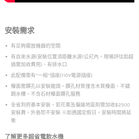
安裝需求
有足夠擺放機器的空間
有自來水源(安裝位置須距離水源1公尺內，現場評估如超
過需加收費用)、有排水口
此配備需有”一組”插座(110V電源插座)
檯面需鑽孔以安裝龍頭，鑽孔材質僅含木質檯面、不鏽
鋼水槽，不含石材檯面鑽孔服務
全省到府基本安裝，若花東及偏遠地區則需加收$2500
安裝費，外島恕不安裝 ※如遇國定假日，安裝時間將延
後
了解更多超省電飲水機