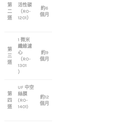
第
活性碳
約6
二
（RO-
個月
道
1201）
1 微米
纖維濾
第
心
約9
三
（RO-
個月
道
1301
）
UF 中空
第
絲膜
約12
四
(RO-
個月
道
1401)