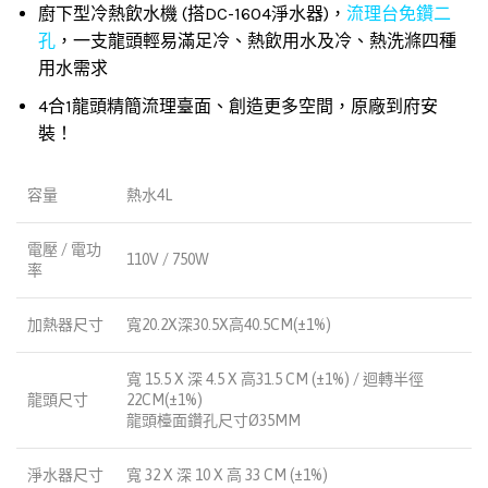
廚下型冷熱飲水機 (搭DC-1604淨水器)，
流理台免鑽二
孔
，一支龍頭輕易滿足冷、熱飲用水及冷、熱洗滌四種
用水需求
4合1龍頭精簡流理臺面、創造更多空間，原廠到府安
裝！
容量
熱水4L
電壓 / 電功
110V / 750W
率
加熱器尺寸
寬20.2X深30.5X高40.5CM(±1%)
寬 15.5 X 深 4.5 X 高31.5 CM (±1%) / 迴轉半徑
龍頭尺寸
22CM(±1%)
龍頭檯面鑽孔尺寸Ø35MM
淨水器尺寸
寬 32 X 深 10 X 高 33 CM (±1%)