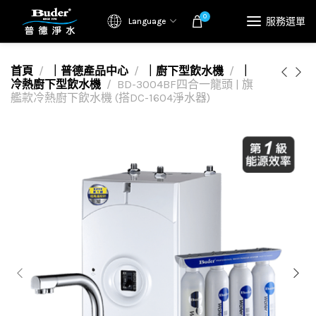
0
服務選單
Language
首頁
｜普德產品中心
｜廚下型飲水機
｜
冷熱廚下型飲水機
BD-3004BF四合一龍頭 | 旗
艦款冷熱廚下飲水機 (搭DC-1604淨水器)