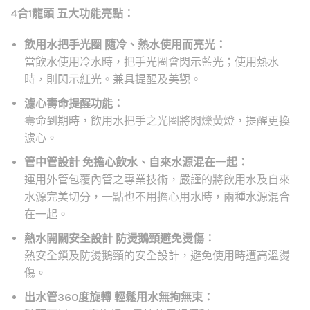
4合1龍頭 五大功能亮點：
飲用水把手光圈 隨冷、熱水使用而亮光：
當飲水使用冷水時，把手光圈會閃示藍光；使用熱水
時，則閃示紅光。兼具提醒及美觀。
濾心壽命提醒功能：
壽命到期時，飲用水把手之光圈將閃爍黃燈，提醒更換
濾心。
管中管設計 免擔心飲水、自來水源混在一起：
運用外管包覆內管之專業技術，嚴謹的將飲用水及自來
水源完美切分，一點也不用擔心用水時，兩種水源混合
在一起。
熱水開關安全設計 防燙鵝頸避免燙傷：
熱安全鎖及防燙鵝頸的安全設計，避免使用時遭高溫燙
傷。
出水管360度旋轉 輕鬆用水無拘無束：