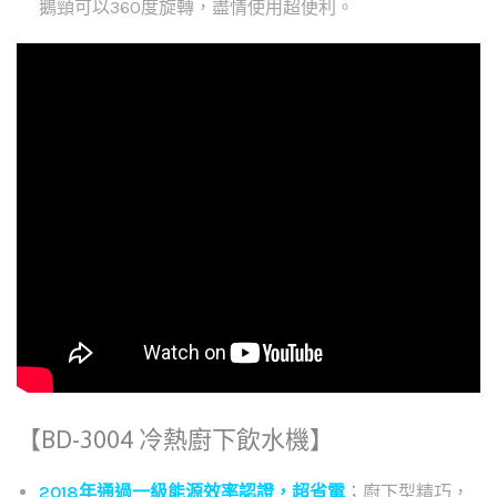
鵝頸可以360度旋轉，盡情使用超便利。
【BD-3004 冷熱廚下飲水機】
2018年通過一級能源效率認證，超省電
；廚下型精巧，