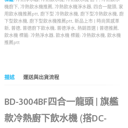
機廚下
,
冷熱飲水機推薦
,
冷熱飲水機淨水器
,
四合一龍頭
,
家
用飲水機推薦ptt
,
廚下型 冷熱飲水機
,
廚下型冷熱飲水機
,
廚
下型飲水機
,
廚下型飲水機推薦ptt
,
新品上市 | 時尚質感革
新
,
普德
,
普德廚下飲水機
,
普德淨水
,
熱銷首選 | 普德推薦
,
飲水機 標籤: 冷熱淨水器
,
飲水機 標籤: 冷熱飲水機
,
飲水機
推薦ptt
和社群分享這個商品：
描述
運送與出貨流程
BD-3004BF四合一龍頭 | 旗艦
款冷熱廚下飲水機 (搭DC-