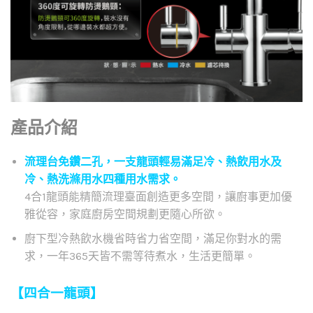
產品介紹
流理台免鑽二孔，一支龍頭輕易滿足冷、熱飲用水及
冷、熱洗滌用水四種用水需求。
4合1龍頭能精簡流理臺面創造更多空間，讓廚事更加優
雅從容，家庭廚房空間規劃更隨心所欲。
廚下型冷熱飲水機省時省力省空間，滿足你對水的需
求，一年365天皆不需等待煮水，生活更簡單。
【四合一龍頭】