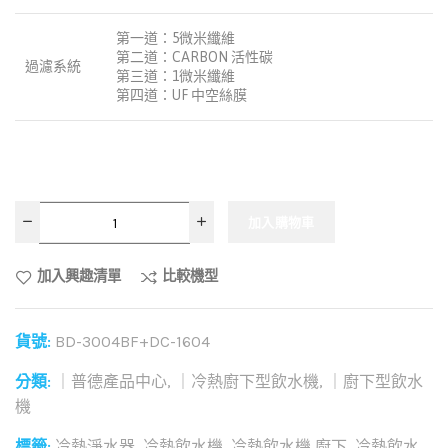
第一道：5微米纖維
第二道：CARBON 活性碳
過濾系統
第三道：1微米纖維
第四道：UF 中空絲膜
加入購物車
加入興趣清單
比較機型
貨號:
BD-3004BF+DC-1604
分類:
｜普德產品中心
,
｜冷熱廚下型飲水機
,
｜廚下型飲水
機
標籤:
冷熱淨水器
,
冷熱飲水機
,
冷熱飲水機 廚下
,
冷熱飲水