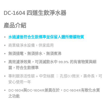
DC-1604 四道生飲淨水器
產品介紹
水過濾後符合生飲標準並保留人體所需礦物質
商業級淨水設備，供家庭用
無須插電、無須排水、無須煮沸
高效濾淨效果，可消滅飲水中 99.9% 的有害物質與細
菌，符合生飲標準
專利銀添活性碳 + 中空絲膜 ： 孔徑0.1微米，壽命長，可
安心使用一年
DC-1604與DC-1604R差異在於，DC-1604R有軟化水質
之功能