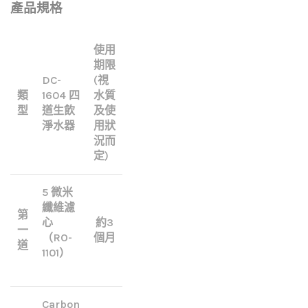
產品規格
使用
期限
DC-
(視
類
1604 四
水質
型
道生飲
及使
淨水器
用狀
況而
定)
5 微米
纖維濾
第
心
約3
一
（RO-
個月
道
1101）
Carbon