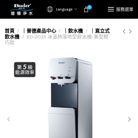
0
服務選單
Language
首頁
｜普德產品中心
｜飲水機
｜直立式
飲水機
BD-2035 冰溫熱落地型飲水機-美型輕
巧款