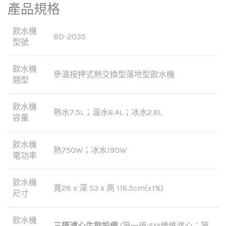
產品規格
飲水機
BD-2035
型號
飲水機
參溫按押式熱交換型落地型飲水機
類型
飲水機
熱水7.5L；溫水6.4L；冰水2.8L
容量
飲水機
熱750W；冰水190W
電功率
飲水機
寬28 x 深 53 x 高 116.5cm(±1%)
尺寸
飲水機
三道濾心生飲設備
(第一道:5M纖維濾心；第