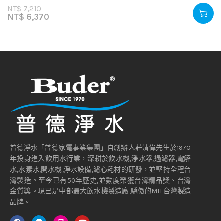
NT$
7,210
NT$
6,370
普德淨水「普德家電事業集團」自創辦人莊清偉先生於1970
年投身進入飲用水行業，深耕於飲水機,淨水器,過濾器,電解
水,水素水,開水機,淨水設備,濾心耗材的研發，並堅持全程台
灣製造。至今已有50年歷史,並數度榮獲台灣精品獎、台灣
金質獎。現已是中部最大飲水機製造廠,驕傲的MIT台灣製造
品牌。