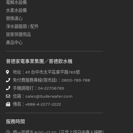
電解水設備
水素水設備
替換濾心
淨水器龍頭 / 配件
居家保健用品
產品中心
普德家電事業集團／普德飲水機
地址：411 台中市太平區東平路769號
免付費服務專線(限市話)：0800-789-788
手機請撥打：04-22706789
信箱：sales@buderwater.com
傳真：+886-4-2277-2222
服務時間
週一至週五 8:00 - 17:30（正常上班日由專人接聽）