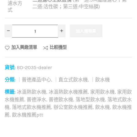
濾水方
二道:活性碳；第三道:中空絲膜)
式
加入購物車
加入興趣清單
比較機型
貨號:
BD-2035-dealer
分類:
｜普德產品中心
,
｜直立式飲水機
,
｜飲水機
標籤:
冰溫熱飲水機
,
冰溫熱飲水機推薦
,
家用飲水機
,
家用飲
水機推薦
,
普德淨水
,
普德飲水機
,
落地型飲水機
,
落地式飲水
機
,
落地式飲水機推薦
,
辦公室飲水機推薦
,
飲水機
,
飲水機推
薦
,
飲水機推薦ptt
和社群分享這個商品：