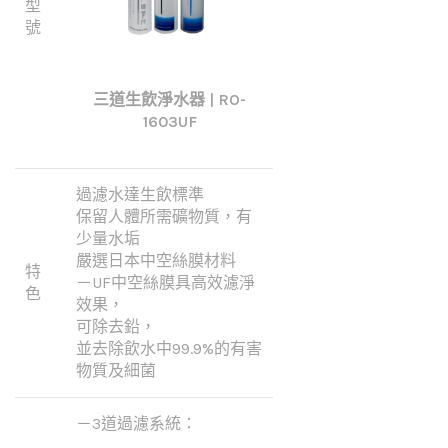
型
號
三道生飲淨水器 | RO-
1603UF
過濾水達生飲標準
保留人體所需礦物質，有
少量水垢
嚴選日本中空絲膜材料
特
－UF中空絲膜具高效濾淨
色
效果，
可除去鉛，
並去除飲水中99.9%的有害
物質及細菌
－3道過濾系統：