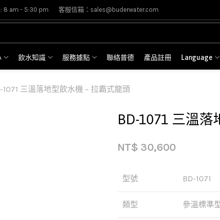
8 am - 5:30 pm
客服信箱：sales@buderwater.com
心
飲水知識
服務據點
聯絡普德
產品註冊
Language
D-1071 三溫落地型飲水機 – 拉霸式龍頭
BD-1071 三
NT$
30,600
型號
BD-1071
類型
參溫標準