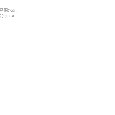
熱開水:5L
冷水:16L