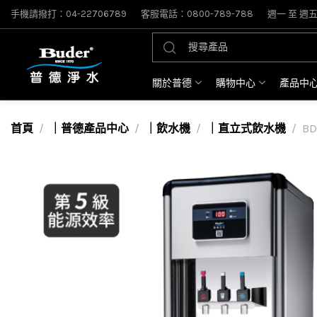
手機請撥打：04-22706789
客服電話：0800-789-788
週一 至 週五: 
關於普德
購物中心
產品中
首頁
｜普德產品中心
｜飲水機
｜直立式飲水機
B