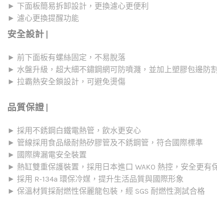
► 下面板簡易拆卸設計，更換濾心更便利
► 濾心更換提醒功能
安全設計 |
► 前下面板有螺絲固定，不易脫落
► 水盤升級，超大細不鏽鋼網可防噴濺，並加上塑膠包邊防
► 拉霸熱安全鎖設計，可避免燙傷
品質保證 |
► 採用不銹鋼白鐵電熱管，飲水更安心
► 管線採用食品級耐熱矽膠管及不銹鋼管，符合國際標準
► 國際牌漏電安全裝置
► 熱缸雙重保護裝置，採用日本進口 WAKO 熱控，安全更有
► 採用 R-134a 環保冷媒，提升生活品質與國際形象
► 保溫材質採耐燃性保麗龍包裝，經 SGS 耐燃性測試合格