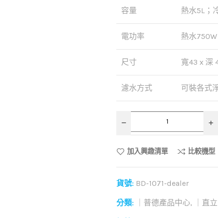
容量
熱水5L；
電功率
熱水750W
尺寸
寬43 x 深 4
濾水方式
可裝各式
加入興趣清單
比較機型
貨號:
BD-1071-dealer
分類:
｜普德產品中心
,
｜直立