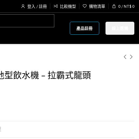
登入 / 註冊
比較機型
購物清單
0
/
NT$
0
產品註冊
線上選購
溫落地型飲水機 – 拉霸式龍頭
型