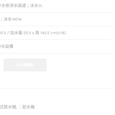
冷水依淨水過濾；冰水3L
；冰水190W
5.5 / 加水盤 55.5 x 高 142.5 cm(±1%)
淨水設備
加入購物車
式飲水機
,
｜飲水機