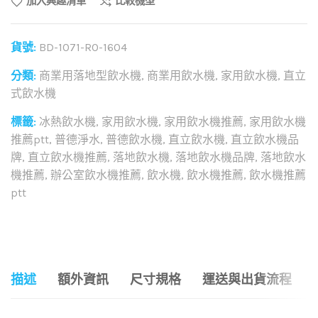
加入興趣清單
比較機型
貨號:
BD-1071-RO-1604
分類:
商業用落地型飲水機
,
商業用飲水機
,
家用飲水機
,
直立
式飲水機
標籤:
冰熱飲水機
,
家用飲水機
,
家用飲水機推薦
,
家用飲水機
推薦ptt
,
普德淨水
,
普德飲水機
,
直立飲水機
,
直立飲水機品
牌
,
直立飲水機推薦
,
落地飲水機
,
落地飲水機品牌
,
落地飲水
機推薦
,
辦公室飲水機推薦
,
飲水機
,
飲水機推薦
,
飲水機推薦
ptt
和社群分享這個商品：
描述
額外資訊
尺寸規格
運送與出貨流程