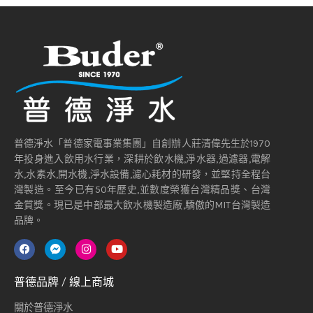
普德淨水「普德家電事業集團」自創辦人莊清偉先生於1970
年投身進入飲用水行業，深耕於飲水機,淨水器,過濾器,電解
水,水素水,開水機,淨水設備,濾心耗材的研發，並堅持全程台
灣製造。至今已有50年歷史,並數度榮獲台灣精品獎、台灣
金質獎。現已是中部最大飲水機製造廠,驕傲的MIT台灣製造
品牌。
普德品牌 / 線上商城
關於普德淨水