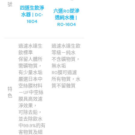
號
四道生飲淨
六道RO逆滲
水器 | DC-
透純水機 |
1604
RO-1604
過濾水達生
過濾水達生飲
飲標準
等級－純水
保留人體所
不含礦物質，
需礦物質，
無水垢
有少量水垢
RO膜可過濾
嚴選日本中
所有物質，水
空絲膜材料
質不留雜質
特
－UF中空絲
色
膜具高效濾
淨效果，
可除去鉛，
並去除飲水
中99.9%的有
害物質及細