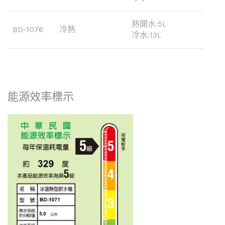
熱開水:5L
BD-1076
冷熱
冷水:13L
能源效率標示