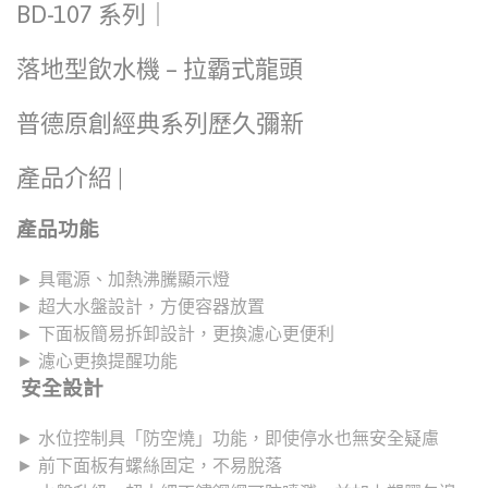
BD-107 系列｜
落地型飲水機 – 拉霸式龍頭
普德原創經典系列歷久彌新
產品介紹 |
產品功能
► 具電源、加熱沸騰顯示燈
► 超大水盤設計，方便容器放置
► 下面板簡易拆卸設計，更換濾心更便利
► 濾心更換提醒功能
安全設計
► 水位控制具「防空燒」功能，即使停水也無安全疑慮
► 前下面板有螺絲固定，不易脫落