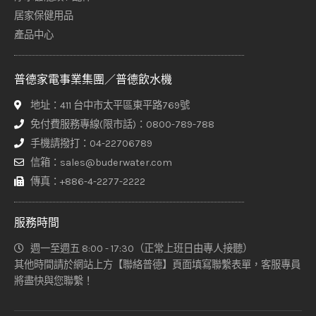
居家保健用品
產品中心
普德家電事業集團／普德飲水機
地址：411 台中市太平區東平路769號
免付費服務專線(限市話)：0800-789-788
手機請撥打：04-22706789
信箱：sales@buderwater.com
傳真：+886-4-2277-2222
服務時間
週一至週五 8:00 - 17:30（正常上班日由專人接聽）
其他時間請於網站上方【聯絡普德】頁面填寫聯繫表單，客服專員
將盡快與您聯繫！