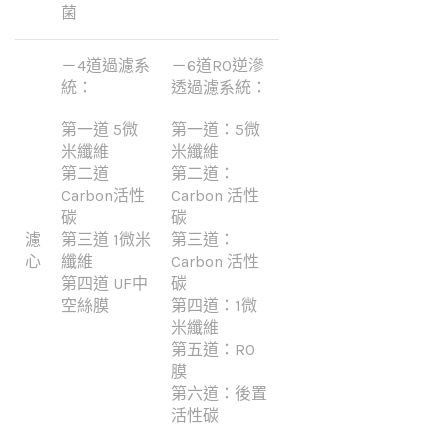
菌
－4道過濾系
－6道RO逆滲
統：
透過濾系統：
第一道 5微
第一道：5微
米纖維
米纖維
第二道
第二道：
Carbon活性
Carbon 活性
碳
碳
濾
第三道 1微米
第三道：
心
纖維
Carbon 活性
第四道 UF中
碳
空絲膜
第四道：1微
米纖維
第五道：RO
膜
第六道：後置
活性碳