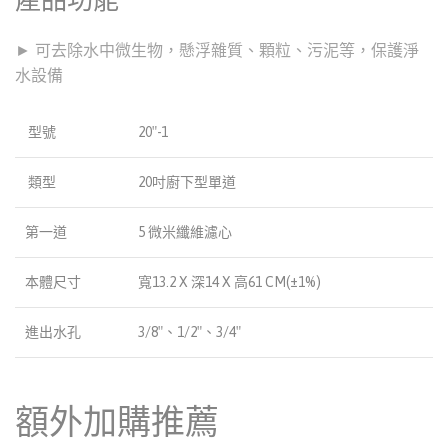
► 可去除水中微生物，懸浮雜質、顆粒、污泥等，保護淨
水設備
型號
20″-1
類型
20吋廚下型單道
第一道
5 微米纖維濾心
本體尺寸
寬13.2 X 深14 X 高61 CM(±1%)
進出水孔
3/8″、1/2″、3/4″
額外加購推薦