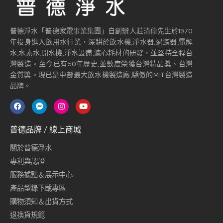
普德淨水「普德家電事業集團」自創辦人莊清偉先生於1970
年投身進入飲用水行業，深耕於飲水機,淨水器,過濾器,電解
水,水素水,開水機,淨水設備,濾心耗材的研發，並堅持全程台
灣製造。至今已有50年歷史,並數度榮獲台灣精品獎、台灣
金質獎。現已是中部最大飲水機製造廠,驕傲的MIT台灣製造
品牌。
普德品牌 / 線上商城
關於普德淨水
專利與認證
服務據點＆展示中心
產品型錄下載專區
購物須知＆出貨方式
退換貨規範