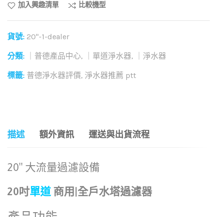
加入興趣清單
比較機型
貨號:
20"-1-dealer
分類:
｜普德產品中心
,
｜單道淨水器
,
｜淨水器
標籤:
普德淨水器評價
,
淨水器推薦 ptt
和社群分享這個商品：
描述
額外資訊
運送與出貨流程
20″ 大流量過濾設備
20吋
單道
商用|全戶水塔過濾器
產品功能