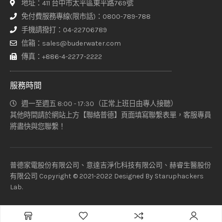
地址：411 台中市太平區東平路769號
免付費服務專線(限市話)：0800-789-788
手機請撥打：04-22706789
信箱：sales@buderwater.com
傳真：+886-4-2277-2222
服務時間
週一至週五 8:00 - 17:30（正常上班日由專人接聽）
其他時間請於網站上方【聯絡普德】頁面填寫聯繫表單，客服專員
將盡快與您聯繫！
普德家電股份有限公司、意達吉淨化科技有限公司、赫睿生醫股份
有限公司 Copyright © 2021-2022 Designed By
Staruphackers
Lab
.
加入購物車