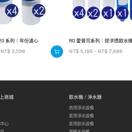
120 系列｜年份濾心
RO 愛普司系列｜逆滲透飲水機
NT$
3,596
NT$
5,186
–
NT$
7,686
線上商城
飲水機 / 淨水器
商用淨水設備
家用淨水設備
示中心
家用飲水設備
專區
電解水設備