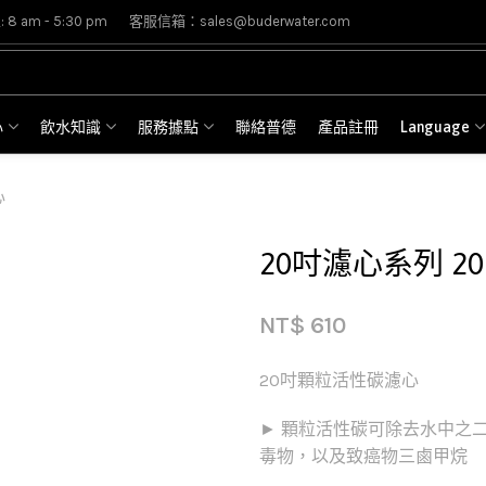
8 am - 5:30 pm
客服信箱：sales@buderwater.com
心
飲水知識
服務據點
聯絡普德
產品註冊
Language
心
20吋濾心系列 
NT$
610
20吋顆粒活性碳濾心
► 顆粒活性碳可除去水中之
毒物，以及致癌物三鹵甲烷