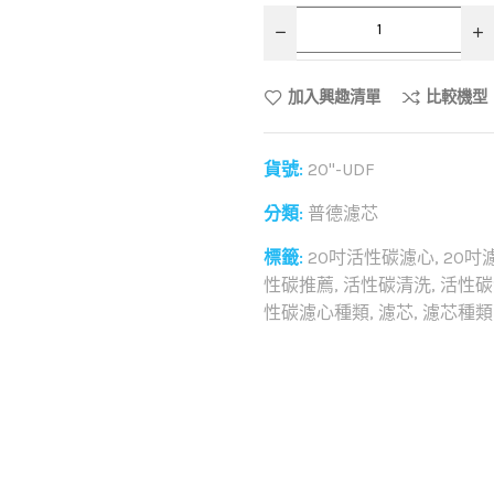
加入興趣清單
比較機型
貨號:
20"-UDF
分類:
普德濾芯
標籤:
20吋活性碳濾心
,
20吋
性碳推薦
,
活性碳清洗
,
活性碳
性碳濾心種類
,
濾芯
,
濾芯種類
和社群分享這個商品：