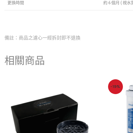
更換時間
約 6 個月 ( 
備註：商品之濾心一經拆封即不退換
相關商品
-19%