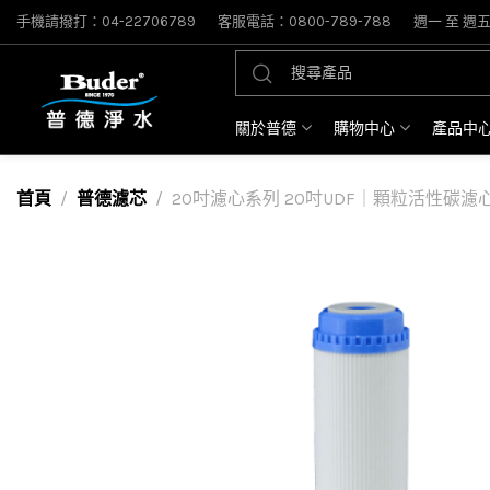
手機請撥打：04-22706789
客服電話：0800-789-788
週一 至 週五: 
關於普德
購物中心
產品中
首頁
普德濾芯
20吋濾心系列 20吋UDF｜顆粒活性碳濾