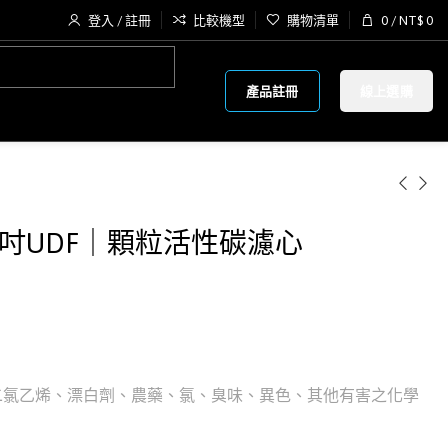
登入 / 註冊
比較機型
購物清單
0
/
NT$
0
產品註冊
線上選購
20吋UDF｜顆粒活性碳濾心
二氯乙烯、漂白劑、農藥、氯、臭味、異色、其他有害之化學