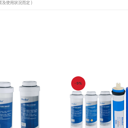
視水質及使用狀況而定 )
-9%