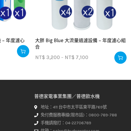
 – 年度濾心
大胖 Big Blue 大流量過濾設備 – 年度濾心組
合
NT$
3,200
–
NT$
7,100
普德家電事業集團／普德飲水機
地址：411 台中市太平區東平路769號
免付費服務專線(限市話)：0800-789-788
手機請撥打：04-22706789
信箱：sales@buderwater.com