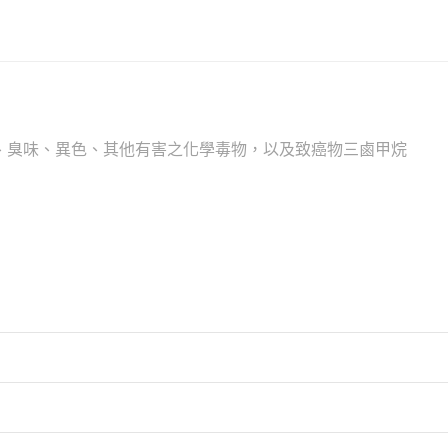
、臭味、異色、其他有害之化學毒物，以及致癌物三鹵甲烷