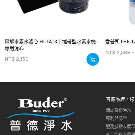
電解水素水濾心 HI-TA13｜攜帶型水素水機-
愛普司 FHE-
專用濾心
NT$
2,588
–
NT$
2,150
普德品牌 / 
關於普德淨水
專利與認證
服務據點＆展
產品型錄下載