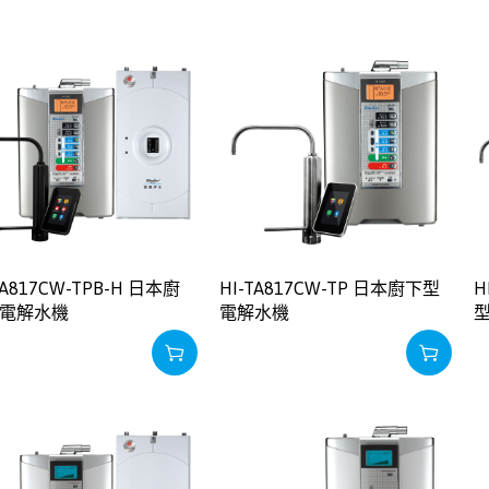
TA817CW-TPB-H 日本廚
HI-TA817CW-TP 日本廚下型
H
電解水機
電解水機