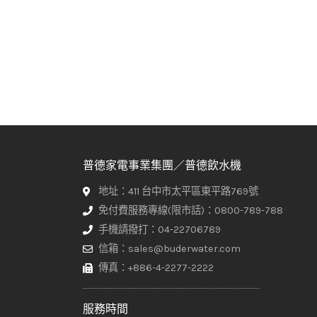
普德家電事業集團／普德飲水機
地址：411 台中市太平區東平路769號
免付費服務專線(限市話)：0800-789-788
手機請撥打：04-22706789
信箱：sales@buderwater.com
傳真：+886-4-2277-2222
服務時間