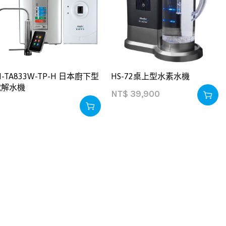
I-TA833W-TP-H 日本廚下型
HS-72桌上型水素水機
電解水機
NT$
39,900