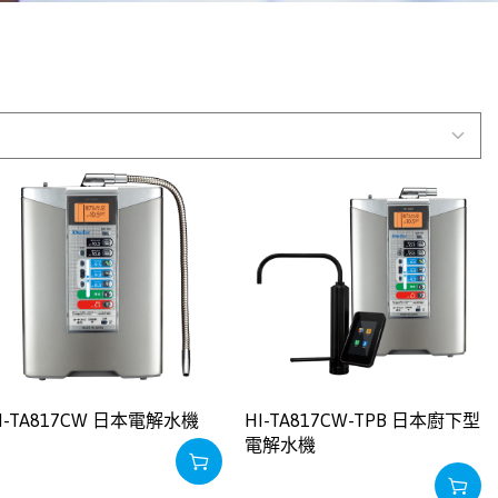
I-TA817CW 日本電解水機
HI-TA817CW-TPB 日本廚下型
電解水機