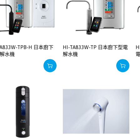
TA833W-TPB-H 日本廚下
HI-TA833W-TP 日本廚下型電
H
解水機
解水機