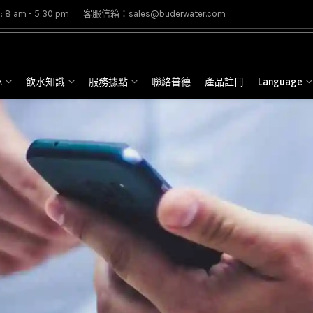
8 am - 5:30 pm
客服信箱：sales@buderwater.com
心
飲水知識
服務據點
聯絡普德
產品註冊
Language