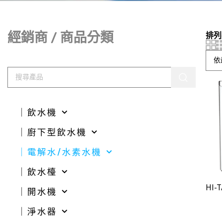
經銷商 / 商品分類
排
｜飲水機
｜廚下型飲水機
｜電解水/水素水機
｜飲水檯
HI
｜開水機
｜淨水器