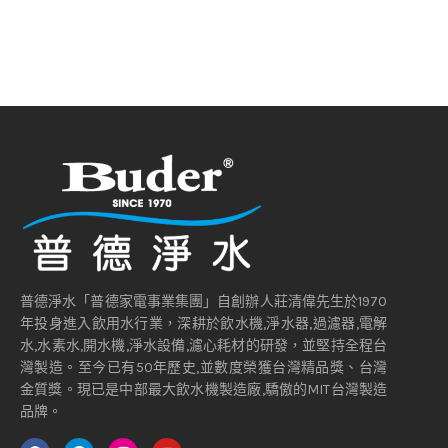
普德淨水「普德家電事業集團」自創辦人莊清偉先生於1970
年投身進入飲用水行業，深耕於飲水機,淨水器,過濾器,電解
水,水素水,開水機,淨水設備,濾心耗材的研發，並堅持全程台
灣製造。至今已有50年歷史,並數度榮獲台灣精品獎、台灣
金質獎。現已是中部最大飲水機製造廠,驕傲的MIT台灣製造
品牌。