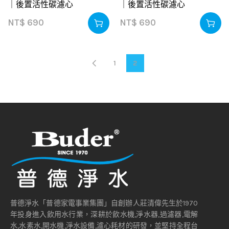
｜後置活性碳濾心
｜後置活性碳濾心
NT$
690
NT$
690
1
2
普德淨水「普德家電事業集團」自創辦人莊清偉先生於1970
年投身進入飲用水行業，深耕於飲水機,淨水器,過濾器,電解
水,水素水,開水機,淨水設備,濾心耗材的研發，並堅持全程台