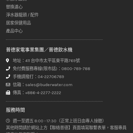
替換濾心
淨水器龍頭 / 配件
居家保健用品
產品中心
普德家電事業集團／普德飲水機
地址：411 台中市太平區東平路769號
免付費服務專線(限市話)：0800-789-788
手機請撥打：04-22706789
信箱：sales@buderwater.com
傳真：+886-4-2277-2222
服務時間
週一至週五 8:00 - 17:30（正常上班日由專人接聽）
其他時間請於網站上方【聯絡普德】頁面填寫聯繫表單，客服專員