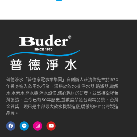
普德淨水「普德家電事業集團」自創辦人莊清偉先生於1970
年投身進入飲用水行業，深耕於飲水機,淨水器,過濾器,電解
水,水素水,開水機,淨水設備,濾心耗材的研發，並堅持全程台
灣製造。至今已有50年歷史,並數度榮獲台灣精品獎、台灣
金質獎。現已是中部最大飲水機製造廠,驕傲的MIT台灣製造
品牌。