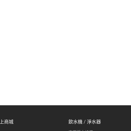
線上商城
飲水機 / 淨水器