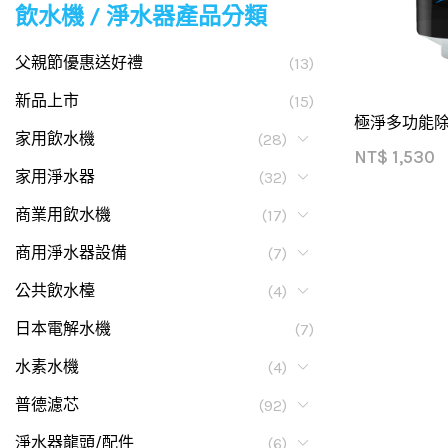
飲水機 / 淨水器產品分類
父親節優惠送好禮
(13)
新品上市
(15)
極淨多功能除
家用飲水機
(28)
NT$
1,530
家用淨水器
(32)
商業用飲水機
(17)
商用淨水器設備
(7)
公共飲水檯
(4)
日本電解水機
(7)
水素水機
(4)
普德濾芯
(92)
淨水器龍頭/配件
(6)