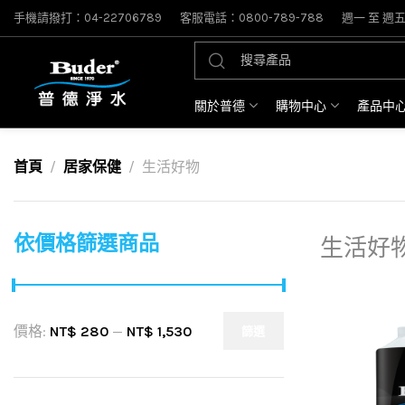
手機請撥打：04-22706789
客服電話：0800-789-788
週一 至 週五: 
關於普德
購物中心
產品中
首頁
居家保健
生活好物
依價格篩選商品
生活好
價格:
NT$ 280
—
NT$ 1,530
篩選