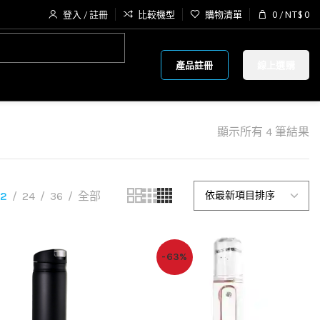
登入 / 註冊
比較機型
購物清單
0
/
NT$
0
產品註冊
線上選購
顯示所有 4 筆結果
12
24
36
全部
-63%