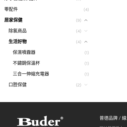
零配件
(4)
居家保健
(9)
除氯商品
(4)
生活好物
(4)
保濕噴霧器
(1)
不鏽鋼保溫杯
(1)
三合一伸縮充電器
(1)
口腔保健
(2)
普德品牌 / 