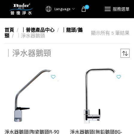
0
服務選單
Language
首頁
｜普德產品中心
｜龍頭/鵝
顯示所有 5 筆結果
頸
｜淨水器鵝頸
｜淨水器鵝頸
淨水器鵝頸|陶瓷鵝頸R-90
淨水器鵝頸|無鉛鵝頸BG-