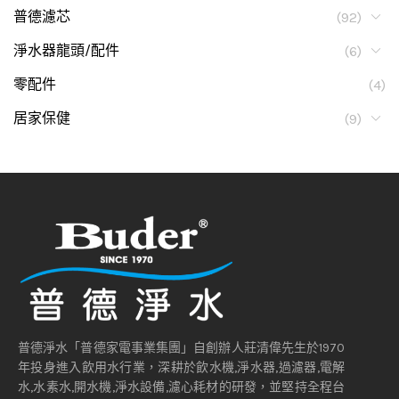
普德濾芯
(92)
淨水器龍頭/配件
(6)
零配件
(4)
居家保健
(9)
普德淨水「普德家電事業集團」自創辦人莊清偉先生於1970
年投身進入飲用水行業，深耕於飲水機,淨水器,過濾器,電解
水,水素水,開水機,淨水設備,濾心耗材的研發，並堅持全程台