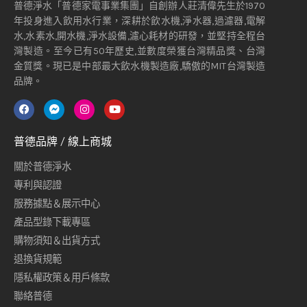
普德淨水「普德家電事業集團」自創辦人莊清偉先生於1970
年投身進入飲用水行業，深耕於飲水機,淨水器,過濾器,電解
水,水素水,開水機,淨水設備,濾心耗材的研發，並堅持全程台
灣製造。至今已有50年歷史,並數度榮獲台灣精品獎、台灣
金質獎。現已是中部最大飲水機製造廠,驕傲的MIT台灣製造
品牌。
普德品牌 / 線上商城
關於普德淨水
專利與認證
服務據點＆展示中心
產品型錄下載專區
購物須知＆出貨方式
退換貨規範
隱私權政策＆用戶條款
聯絡普德