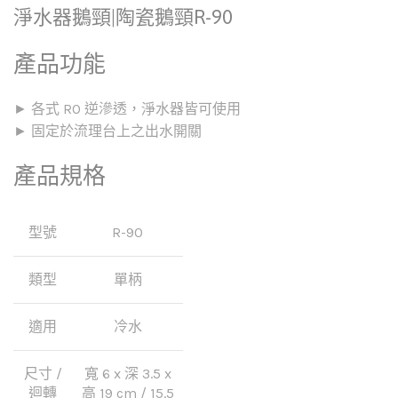
淨水器鵝頸|陶瓷鵝頸R-90
產品功能
► 各式 RO 逆滲透，淨水器皆可使用
► 固定於流理台上之出水開關
產品規格
型號
R-90
類型
單柄
適用
冷水
尺寸 /
寬 6 x 深 3.5 x
迴轉
高 19 cm / 15.5