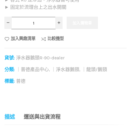
► 固定於流理台上之出水開關
加入購物車
加入興趣清單
比較機型
貨號:
淨水器鵝頸R-90-dealer
分類:
｜普德產品中心
,
｜淨水器鵝頸
,
｜龍頭/鵝頸
標籤:
普德
和社群分享這個商品：
描述
運送與出貨流程