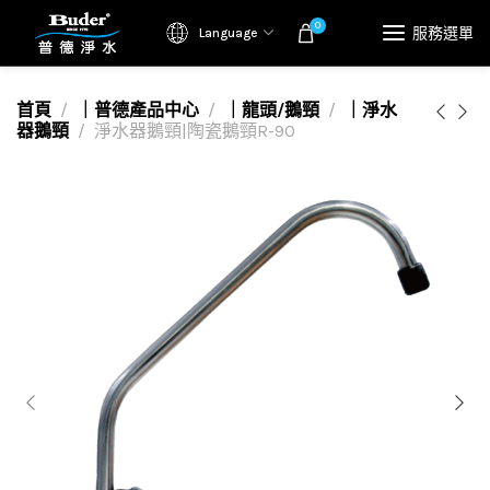
0
服務選單
Language
首頁
｜普德產品中心
｜龍頭/鵝頸
｜淨水
器鵝頸
淨水器鵝頸|陶瓷鵝頸R-90