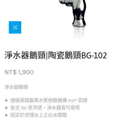
淨水器鵝頸|陶瓷鵝頸BG-102
NT$
1,900
淨水器鵝頸
► 通過美國最高水質檢驗機構 NSF 認證
► 各式 RO 逆滲透，淨水器皆可使用
► 固定於流理台上之出水開關