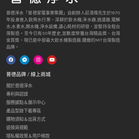
普德淨水「普德家電事業集團」自創辦人莊清偉先生於1970
年投身進入飲用水行業，深耕於飲水機,淨水器,過濾器,電解
水,水素水,開水機,淨水設備,濾心耗材的研發，並堅持全程台
灣製造。至今已有50年歷史,並數度榮獲台灣精品獎、台灣
金質獎。現已是中部最大飲水機製造廠,驕傲的MIT台灣製造
品牌。
普德品牌 / 線上商城
關於普德淨水
專利與認證
服務據點＆展示中心
產品型錄下載專區
購物須知＆出貨方式
退換貨規範
隱私權政策＆用戶條款