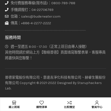
免付費服務專線(限市話)：0800-789-788
手機請撥打：04-22706789
信箱：sales@buderwater.com
傳真：+886-4-2277-2222
服務時間
週一至週五 8:00 - 17:30（正常上班日由專人接聽）
其他時間請於網站上方【聯絡普德】頁面填寫聯繫表單，客服專員
將盡快與您聯繫！
普德家電股份有限公司、意達吉淨化科技有限公司、赫睿生醫股份
有限公司 Copyright © 2021-2022 Designed By
Staruphackers
Lab
.
加入購物車
線上商城
購物清單
比較機型
會員中心