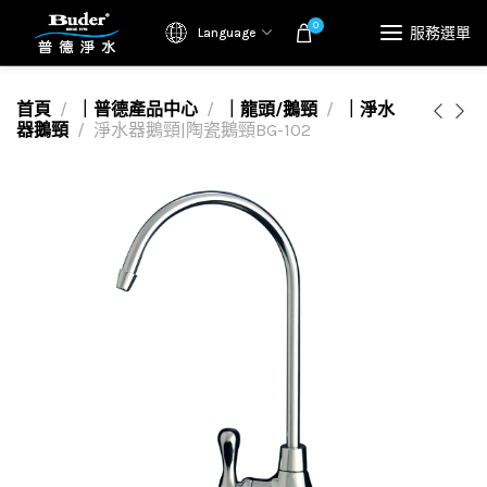
0
服務選單
Language
首頁
｜普德產品中心
｜龍頭/鵝頸
｜淨水
器鵝頸
淨水器鵝頸|陶瓷鵝頸BG-102