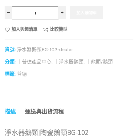
加入購物車
加入興趣清單
比較機型
貨號:
淨水器鵝頸BG-102-dealer
分類:
｜普德產品中心
,
｜淨水器鵝頸
,
｜龍頭/鵝頸
標籤:
普德
和社群分享這個商品：
描述
運送與出貨流程
淨水器鵝頸|陶瓷鵝頸BG-102