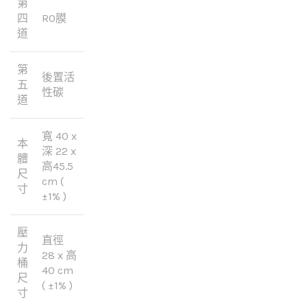
第
四
RO膜
道
第
後置活
五
性碳
道
寬 40 x
本
深 22 x
體
高45.5
尺
cm (
寸
±1% )
壓
直徑
力
28 x 高
桶
40 cm
尺
( ±1% )
寸