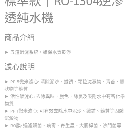
標準款｜RO-1504逆滲
透純水機
商品介紹
► 五道過濾系統，確保水質乾淨
濾心說明
► PP 5微米濾心: 清除泥沙、鐵锈、顆粒沈澱物、青苔、膠
狀物等雜質
► 活性碳濾心: 去除異味，脫色，餘氯及吸附水中有害化學
物質
► PP 1微米濾心: 可有效去除水中泥沙、鐵鋪、雜質等固體
沉澱物
► RO膜: 過濾細菌、病毒、寄生蟲、大腸桿菌、沙門菌等