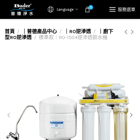
0
服務選單
Language
首頁
｜普德產品中心
｜RO逆滲透
｜廚下
型RO逆滲透
標準款｜RO-1504逆滲透飲水機