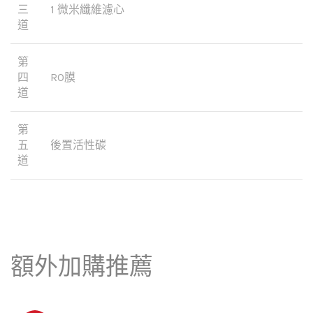
三
1 微米纖維濾心
道
第
四
RO膜
道
第
五
後置活性碳
道
額外加購推薦