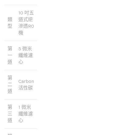
10 吋五
類
道式逆
型
滲透RO
機
第
5 微米
一
纖維濾
道
心
第
Carbon
二
活性碳
道
第
1 微米
三
纖維濾
道
心