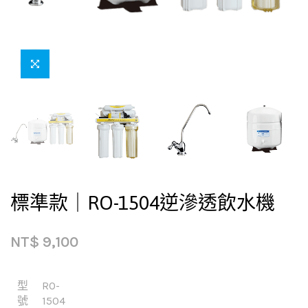
標準款｜RO-1504逆滲透飲水機
NT$
9,100
型
RO-
號
1504