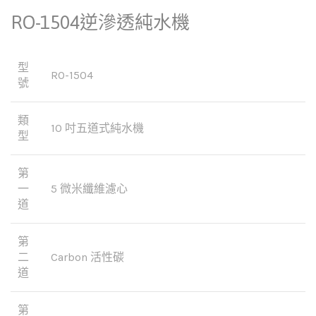
RO-1504逆滲透純水機
型
RO-1504
號
類
10 吋五道式純水機
型
第
一
5 微米纖維濾心
道
第
二
Carbon 活性碳
道
第