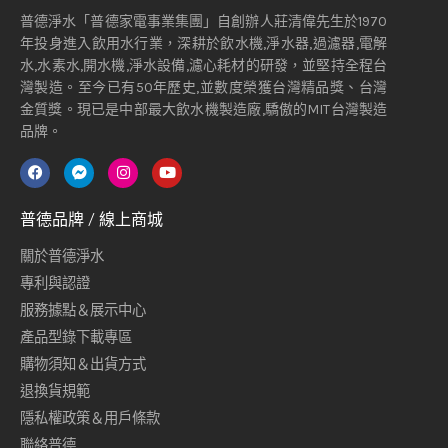
普德淨水「普德家電事業集團」自創辦人莊清偉先生於1970
年投身進入飲用水行業，深耕於飲水機,淨水器,過濾器,電解
水,水素水,開水機,淨水設備,濾心耗材的研發，並堅持全程台
灣製造。至今已有50年歷史,並數度榮獲台灣精品獎、台灣
金質獎。現已是中部最大飲水機製造廠,驕傲的MIT台灣製造
品牌。
普德品牌 / 線上商城
關於普德淨水
專利與認證
服務據點＆展示中心
產品型錄下載專區
購物須知＆出貨方式
退換貨規範
隱私權政策＆用戶條款
聯絡普德