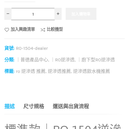
加入購物車
加入興趣清單
比較機型
貨號:
RO-1504-dealer
分類:
｜普德產品中心
,
｜RO逆滲透
,
｜廚下型RO逆滲透
標籤:
ro 逆滲透 推薦
,
逆滲透推薦
,
逆滲透飲水機推薦
和社群分享這個商品：
描述
尺寸規格
運送與出貨流程