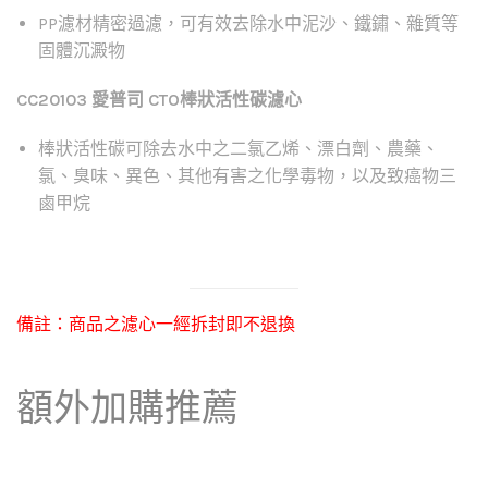
PP
濾材精密過濾，可有效去除水中泥沙、鐵鏽、雜質等
固體沉澱物
CC20103 愛普司 CTO棒狀
活性碳濾心
棒狀活性碳可除去水中之二氯乙烯、漂白劑、農藥、
氯、臭味、異色、其他有害之化學毒物，以及致癌物三
鹵甲烷
備註：商品之濾心一經拆封即不退換
額外加購推薦