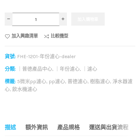
加入購物車
加入興趣清單
比較機型
貨號:
FHE-1201-年份濾心-dealer
分類:
｜普德產品中心
,
｜年份濾心
,
｜濾心
標籤:
5微米pp濾心
,
pp濾心
,
普德濾心
,
樹脂濾心
,
淨水器濾
心
,
飲水機濾心
和社群分享這個商品：
描述
額外資訊
產品規格
運送與出貨流程