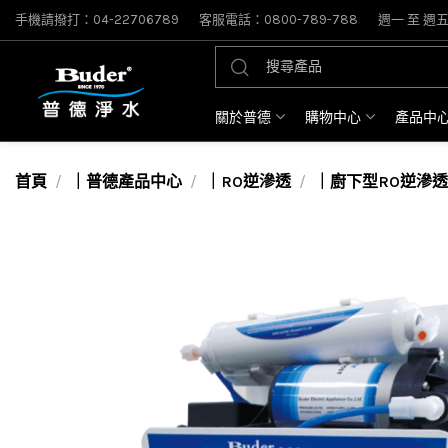
手機請撥打：04-22706789
客服電話：0800-789-788
週一 至 週五: 
關於普德
購物中心
產品中
首頁
｜普德產品中心
｜RO逆滲透
｜廚下型RO逆滲透