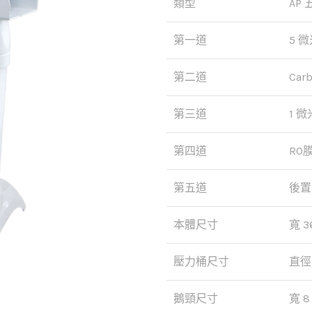
類型
AP
第一道
5 
第二道
Car
第三道
1 
第四道
RO
第五道
後置
本體尺寸
寬 36
壓力桶尺寸
直徑 
鵝頸尺寸
寬 8 