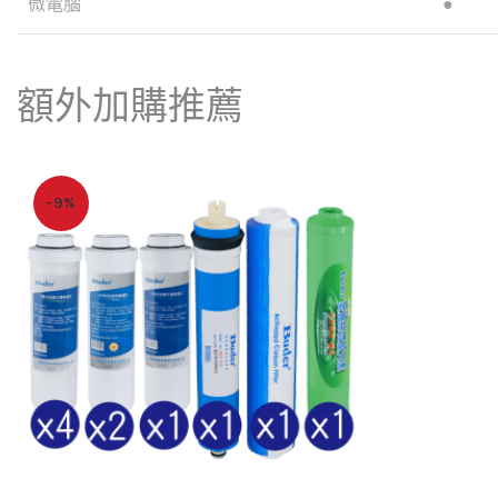
微電腦
●
額外加購推薦
-9%