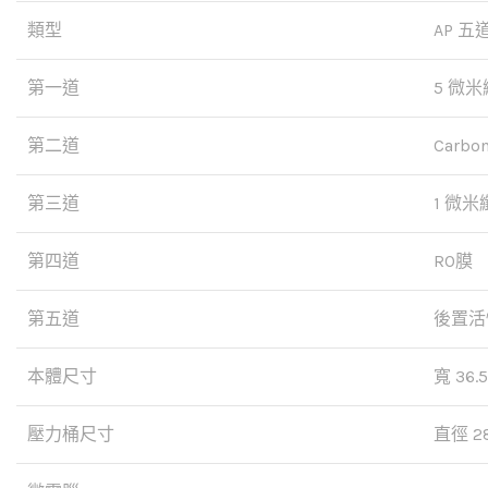
類型
AP 
第一道
5 微
第二道
Carb
第三道
1 微
第四道
RO膜
第五道
後置活
本體尺寸
寬 36.5
壓力桶尺寸
直徑 28 