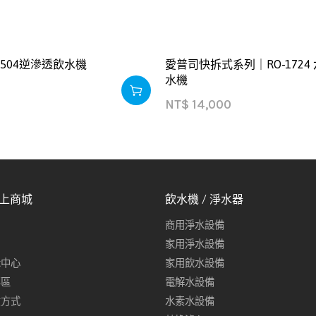
1504逆滲透飲水機
愛普司快拆式系列｜RO-1724
水機
NT$
14,000
線上商城
飲水機 / 淨水器
商用淨水設備
家用淨水設備
示中心
家用飲水設備
專區
電解水設備
貨方式
水素水設備