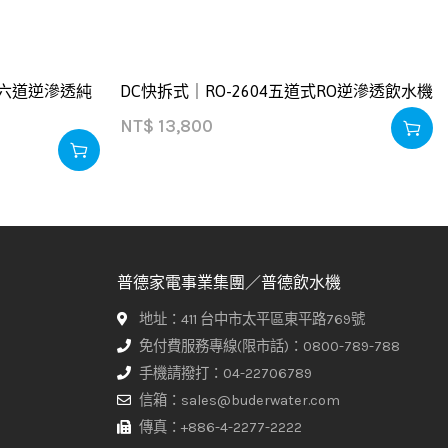
 六道逆滲透純
DC快拆式｜RO-2604五道式RO逆滲透飲水機
NT$
13,800
普德家電事業集團／普德飲水機
地址：411 台中市太平區東平路769號
免付費服務專線(限市話)：0800-789-788
手機請撥打：04-22706789
信箱：sales@buderwater.com
傳真：+886-4-2277-2222