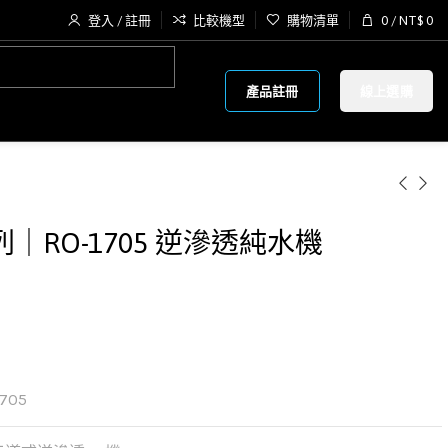
登入 / 註冊
比較機型
購物清單
0
/
NT$
0
產品註冊
線上選購
RO-1705 逆滲透純水機
1705