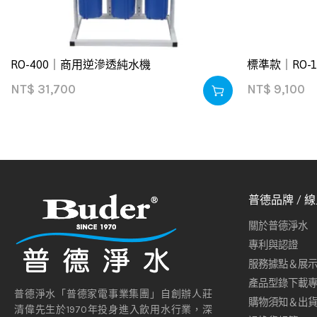
RO-400｜商用逆滲透純水機
標準款｜RO-
NT$
31,700
NT$
9,100
普德品牌 / 
關於普德淨水
專利與認證
服務據點＆展
產品型錄下載
普德淨水「普德家電事業集團」自創辦人莊
購物須知＆出
清偉先生於1970年投身進入飲用水行業，深