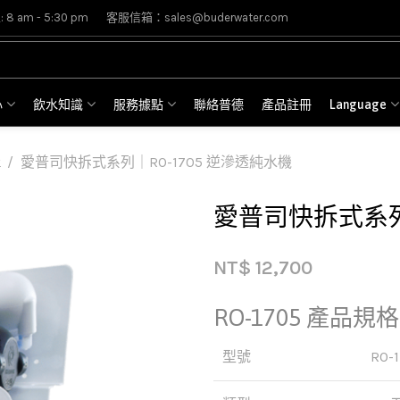
8 am - 5:30 pm
客服信箱：sales@buderwater.com
心
飲水知識
服務據點
聯絡普德
產品註冊
Language
愛普司快拆式系列｜RO-1705 逆滲透純水機
愛普司快拆式系列｜
NT$
12,700
RO-1705 產品規格
型號
RO-