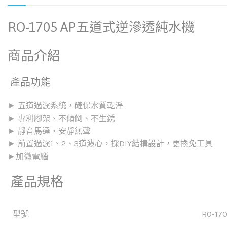
RO-1705 AP五道式逆滲透純水機
商品介紹
產品功能
► 五道過濾系統，確保水質乾淨
► 專利腳架、不傾倒、不生銹
► 靜音馬達，安靜無聲
► 前置過濾1、2、3道濾心，採DIY結構設計，更換免工具
►加微電腦
產品規格
型號
RO-17