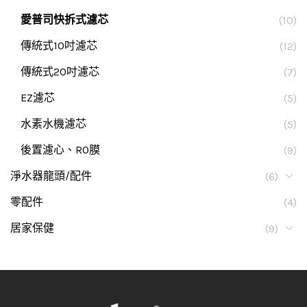
愛普司快拆式濾芯
(10)
傳統式10吋濾芯
(12)
傳統式20吋濾芯
(7)
EZ濾芯
(5)
水素水機濾芯
(5)
後置濾心、RO膜
(9)
淨水器龍頭/配件
(6)
零配件
(4)
居家保健
(9)