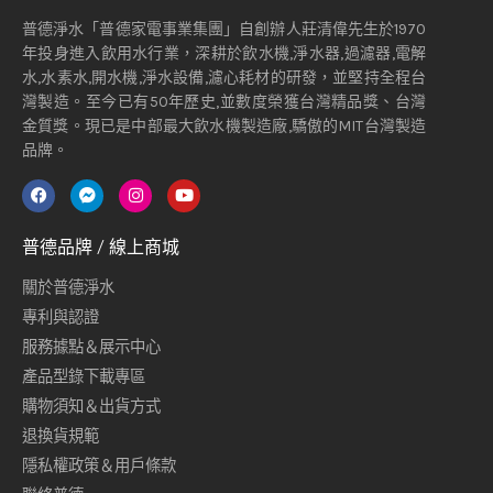
普德淨水「普德家電事業集團」自創辦人莊清偉先生於1970
年投身進入飲用水行業，深耕於飲水機,淨水器,過濾器,電解
水,水素水,開水機,淨水設備,濾心耗材的研發，並堅持全程台
灣製造。至今已有50年歷史,並數度榮獲台灣精品獎、台灣
金質獎。現已是中部最大飲水機製造廠,驕傲的MIT台灣製造
品牌。
普德品牌 / 線上商城
關於普德淨水
專利與認證
服務據點＆展示中心
產品型錄下載專區
購物須知＆出貨方式
退換貨規範
隱私權政策＆用戶條款