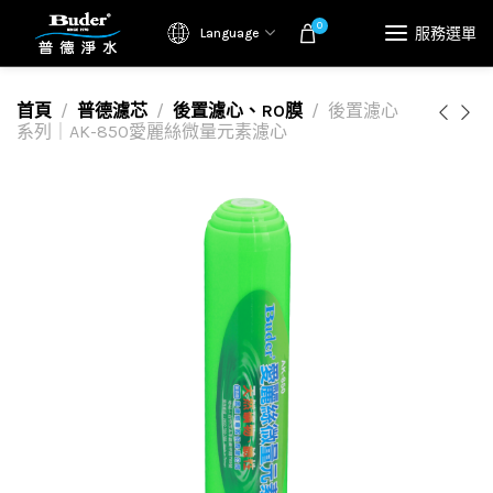
0
服務選單
Language
首頁
普德濾芯
後置濾心、RO膜
後置濾心
系列｜AK-850愛麗絲微量元素濾心