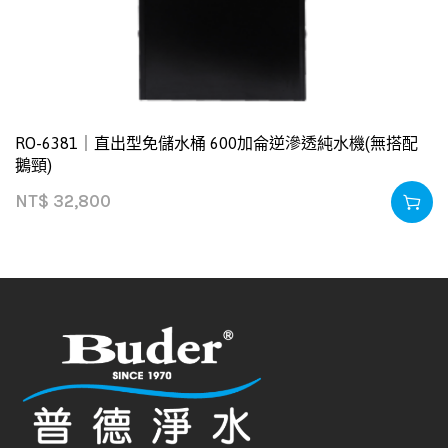
RO-6381｜直出型免儲水桶 600加侖逆滲透純水機(無搭配
鵝頸)
NT$
32,800