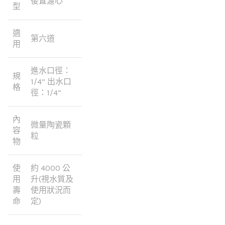
後置濾心
型
適
第六道
用
進水口徑：
規
1/4” 出水口
格
徑：1/4”
內
微量陶瓷顆
容
粒
物
使
約 4000 公
用
升(視水質及
壽
使用狀況而
命
定)