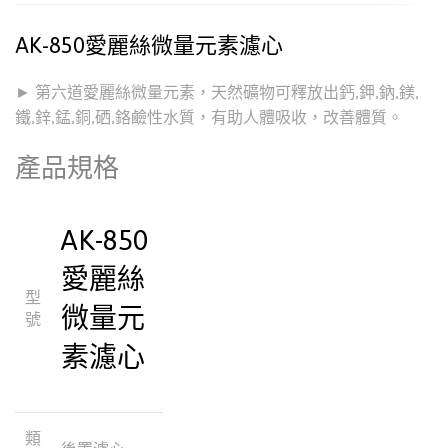
AK-850愛麗絲微量元素濾心
► 第六道愛麗絲微量元素，天然礦物可釋放出鈣,鉀,鈉,鎂,
鐵,鋅,錳,銅,硒,鉻鹼性水質，有助人體吸收，改善體質。
產品規格
AK-850
愛麗絲
型
微量元
號
素濾心
類