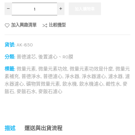
加入購物車
加入興趣清單
比較機型
貨號:
AK-850
分類:
普德濾芯
,
後置濾心、RO膜
標籤:
微量元素
,
微量元素功效
,
微量元素功效是什麼
,
微量元
素補充
,
普德淨水
,
普德濾心
,
淨水器
,
淨水器濾心
,
濾水器
,
濾
水器濾心
,
礦物質微量元素
,
飲水機
,
飲水機濾心
,
鹼性水
,
麥
飯石
,
麥飯石水
,
麥飯石濾心
和社群分享這個商品：
描述
運送與出貨流程