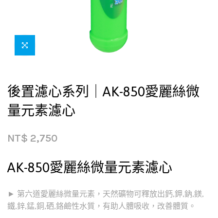
後置濾心系列｜AK-850愛麗絲微
量元素濾心
NT$
2,750
AK-850愛麗絲微量元素濾心
► 第六道愛麗絲微量元素，天然礦物可釋放出鈣,鉀,鈉,鎂,
鐵,鋅,錳,銅,硒,鉻鹼性水質，有助人體吸收，改善體質。