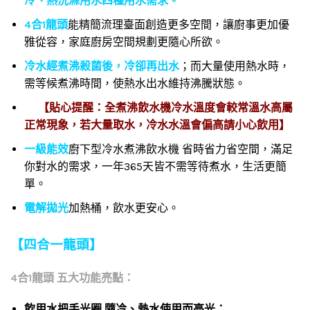
冷、熱洗滌用水四種用水需求。
4合1龍頭
能精簡流理臺面創造更多空間，讓廚事更加優
雅從容，家庭廚房空間規劃更隨心所欲。
冷水經煮沸殺菌後，冷卻再出水
；而大量使用熱水時，
需等候煮沸時間，使熱水出水維持沸騰狀態。
【貼心提醒：全煮沸飲水機冷水溫度會較常溫水高屬
正常現象，若大量取水，冷水水溫會偏高請小心飲用】
一級能效
廚下型冷水煮沸飲水機 省時省力省空間，滿足
你對水的需求，一年365天皆不需等待煮水，生活更簡
單。
電解拋光
加熱桶，飲水更安心。
【四合一龍頭】
4合1龍頭 五大功能亮點：
飲用水把手光圈 隨冷、熱水使用而亮光：