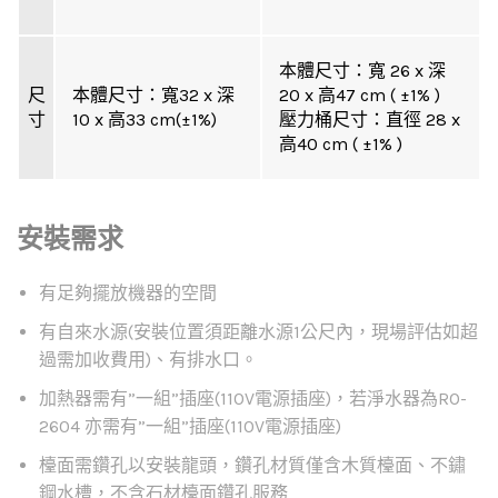
本體尺寸：寬 26 x 深
尺
本體尺寸：寬32 x 深
20 x 高47 cm ( ±1% )
寸
10 x 高33 cm(±1%)
壓力桶尺寸：直徑 28 x
高40 cm ( ±1% )
安裝需求
有足夠擺放機器的空間
有自來水源(安裝位置須距離水源1公尺內，現場評估如超
過需加收費用)、有排水口。
加熱器需有”一組”插座(110V電源插座)，若淨水器為RO-
2604 亦需有”一組”插座(110V電源插座)
檯面需鑽孔以安裝龍頭，鑽孔材質僅含木質檯面、不鏽
鋼水槽，不含石材檯面鑽孔服務