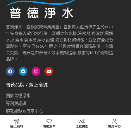
普德淨水「普德家電事業集團」自創辦人莊清偉先生於1970
年投身進入飲用水行業，深耕於飲水機,淨水器,過濾器,電解
水,水素水,開水機,淨水設備,濾心耗材的研發，並堅持全程台
灣製造。至今已有50年歷史,並數度榮獲台灣精品獎、台灣
金質獎。現已是中部最大飲水機製造廠,驕傲的MIT台灣製造
品牌。
普德品牌 / 線上商城
關於普德淨水
專利與認證
服務據點＆展示中心
產品型錄下載專區
Select options
線上商城
購物清單
比較機型
會員中心
購物須知＆出貨方式