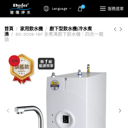
0
服務選單
Language
首頁
家用飲水機
廚下型飲水機|冷水煮
沸
BD-3006-1BF 全煮沸廚下飲水機｜四合一龍
頭
-12%