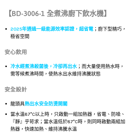
【BD-3006-1 全煮沸廚下飲水機】
2025年通過一級能源效率認證，超省電
；廚下型精巧，
極省空間
安心飲用
冷水經煮沸殺菌後，冷卻再出水
；而大量使用熱水時，
需等候煮沸時間，使熱水出水維持沸騰狀態
安全設計
龍頭具
熱出水安全防燙開關
當水溫87°C以上時，只啟動一組加熱器，省電、防噪、
『靜』乎苛求；當水溫低於87°C時，則同時啟動兩組加
熱器，快速加熱、維持沸騰水溫