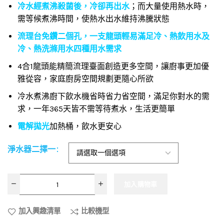
冷水經煮沸殺菌後，冷卻再出水
；而大量使用熱水時，
需等候煮沸時間，使熱水出水維持沸騰狀態
流理台免鑽二個孔，一支龍頭輕易滿足冷、熱飲用水及
冷、熱洗滌用水四種用水需求
4合1龍頭能精簡流理臺面創造更多空間，讓廚事更加優
雅從容，家庭廚房空間規劃更隨心所欲
冷水煮沸廚下飲水機省時省力省空間，滿足你對水的需
求，一年365天皆不需等待煮水，生活更簡單
電解拋光
加熱桶，飲水更安心
淨水器二擇一
加入購物車
加入興趣清單
比較機型