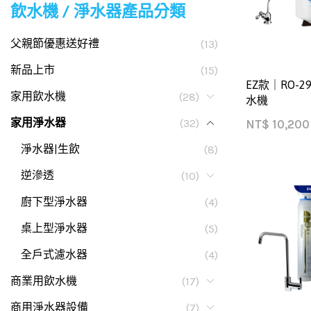
飲水機 / 淨水器產品分類
父親節優惠送好禮
(13)
新品上市
(15)
EZ款｜RO-
家用飲水機
(28)
水機
家用淨水器
(32)
NT$
10,200
淨水器|生飲
(8)
逆滲透
(10)
廚下型淨水器
(4)
桌上型淨水器
(5)
全戶式濾水器
(4)
商業用飲水機
(17)
商用淨水器設備
(7)