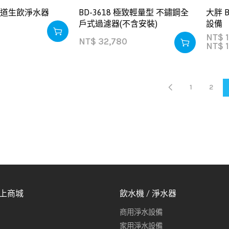
｜四道生飲淨水器
BD-3618 極致輕量型 不鏽鋼全
大胖 
戶式過濾器(不含安裝)
設備
NT$
1
NT$
32,780
NT$
1
1
2
線上商城
飲水機 / 淨水器
商用淨水設備
家用淨水設備