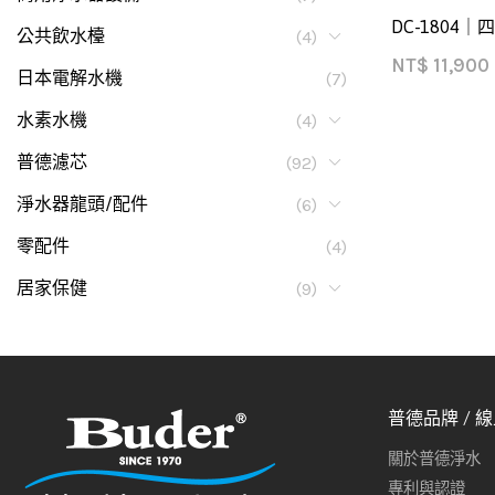
DC-1804
公共飲水檯
(4)
NT$
11,900
日本電解水機
(7)
水素水機
(4)
普德濾芯
(92)
淨水器龍頭/配件
(6)
零配件
(4)
居家保健
(9)
普德品牌 / 
關於普德淨水
專利與認證