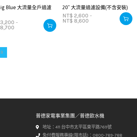
Big Blue 大流量全戶過濾
20″ 大流量過濾設備(不含安裝)
NT$
2,600
–
NT$
8,600
3,200
–
8,700
3
普德家電事業集團／普德飲水機
地址：411 台中市太平區東平路769號
免付費服務專線(限市話)：0800-789-788