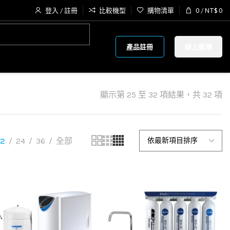
登入 / 註冊
比較機型
購物清單
0
/
NT$
0
產品註冊
線上選購
顯示第 25 至 32 項結果，共 32 項
12
24
36
全部