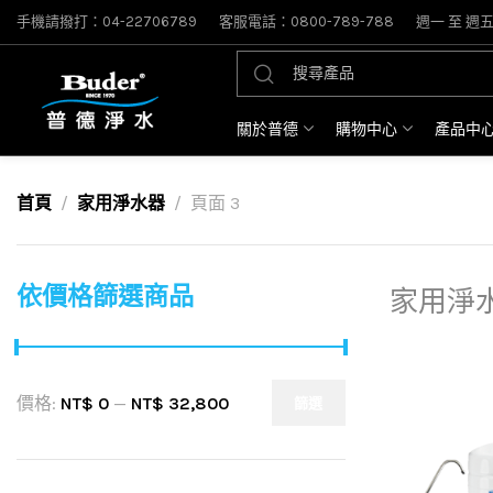
手機請撥打：04-22706789
客服電話：0800-789-788
週一 至 週五: 
關於普德
購物中心
產品中
首頁
家用淨水器
頁面 3
依價格篩選商品
家用淨
價格:
NT$ 0
—
NT$ 32,800
篩選