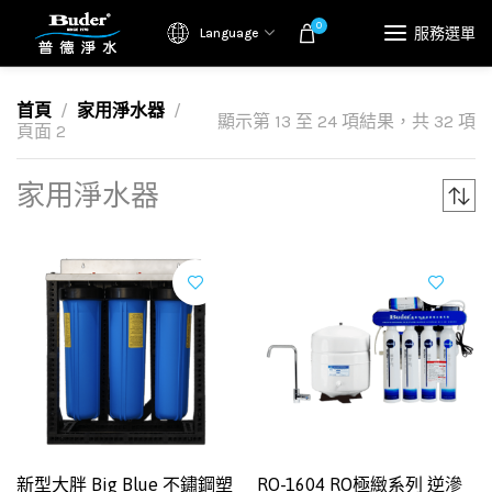
0
服務選單
Language
首頁
家用淨水器
顯示第 13 至 24 項結果，共 32 項
頁面 2
家用淨水器
新型大胖 Big Blue 不鏽鋼塑
RO-1604 RO極緻系列 逆滲