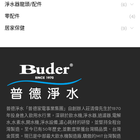
淨水器龍頭/配件
(6)
零配件
(4)
居家保健
(9)
普德淨水「普德家電事業集團」自創辦人莊清偉先生於1970
年投身進入飲用水行業，深耕於飲水機,淨水器,過濾器,電解
水,水素水,開水機,淨水設備,濾心耗材的研發，並堅持全程台
灣製造。至今已有50年歷史,並數度榮獲台灣精品獎、台灣
金質獎。現已是中部最大飲水機製造廠,驕傲的MIT台灣製造