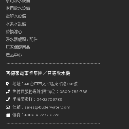
家用淨水設備
家用飲水設備
電解水設備
水素水設備
替換濾心
淨水器龍頭 / 配件
居家保健用品
產品中心
普德家電事業集團／普德飲水機
地址：411 台中市太平區東平路769號
免付費服務專線(限市話)：0800-789-788
手機請撥打：04-22706789
信箱：sales@buderwater.com
傳真：+886-4-2277-2222