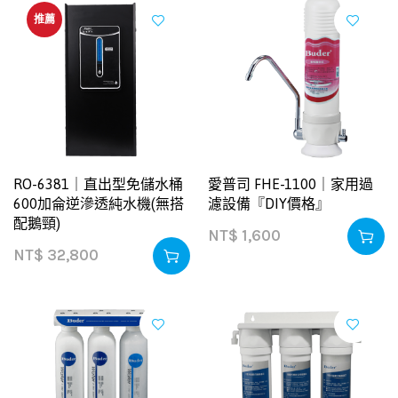
推薦
RO-6381｜直出型免儲水桶
愛普司 FHE-1100｜家用過
600加侖逆滲透純水機(無搭
濾設備『DIY價格』
配鵝頸)
NT$
1,600
NT$
32,800