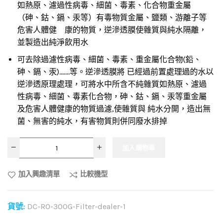
如熱原、濾過性病毒、細菌、毒素、化合物重金屬
（砷、鈷、鎘、汞等）有毒物質金屬、鹽類、游離子等
危害人體健 康的物質，逆滲透膜使雜質與純水隔離，
並製造出純淨飲用水
可去除過濾性病毒、細菌、毒素、重金屬化合物(鉛、
砷、鎘、汞)…….等。逆滲透膜將 已經過前置處理過的水以
逆滲透原理處理，可將水中所含不純雜質如熱原、濾過
性病毒、細菌、毒素化合物，砷、鈷、鎘、汞等重金屬
及危害人體健康的物質過濾,使雜質與 純水分開，造出無
菌、無害的純水，有害物質則併同廢水排掉
加入購物車
加入興趣清單
比較機型
貨號:
DC-RO-300G-Filter-dealer-1