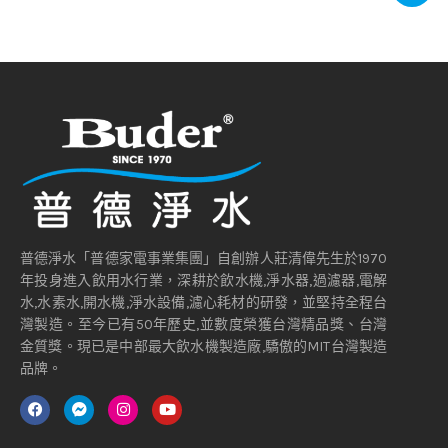
普德淨水「普德家電事業集團」自創辦人莊清偉先生於1970
年投身進入飲用水行業，深耕於飲水機,淨水器,過濾器,電解
水,水素水,開水機,淨水設備,濾心耗材的研發，並堅持全程台
灣製造。至今已有50年歷史,並數度榮獲台灣精品獎、台灣
金質獎。現已是中部最大飲水機製造廠,驕傲的MIT台灣製造
品牌。