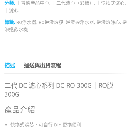
分類:
｜普德產品中心
,
｜二代濾心（彩標）
,
｜快換式濾心
,
｜濾心
標籤:
RO淨水器
,
RO逆滲透膜
,
逆滲透淨水器
,
逆滲透濾心
,
逆
滲透飲水機
和社群分享這個商品：
描述
運送與出貨流程
二代 DC 濾心系列 DC-RO-300G｜RO膜
300G
產品介紹
快換式濾芯，可自行 DIY 更換便利