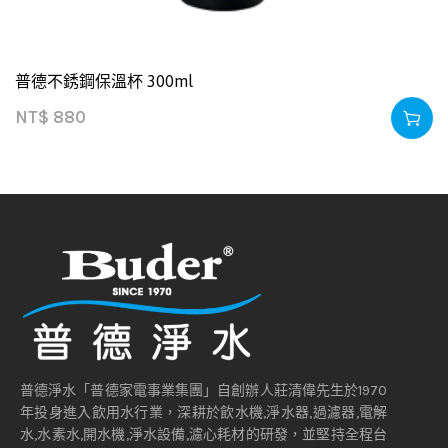
普德不銹鋼保溫杯 300ml
NT$
880
普德淨水「普德家電事業集團」自創辦人莊清偉先生於1970
年投身進入飲用水行業，深耕於飲水機,淨水器,過濾器,電解
水,水素水,開水機,淨水設備,濾心耗材的研發，並堅持全程台