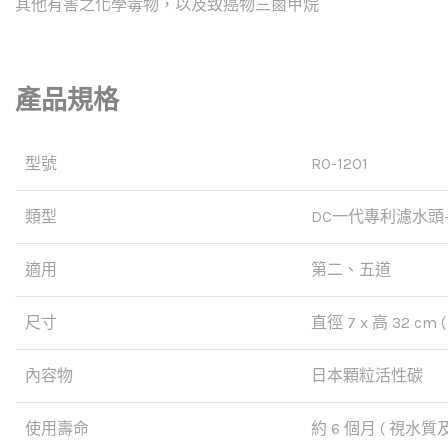
其他有害之化學毒物，以及致癌物三鹵甲烷
產品規格
型號
RO-1201
類型
DC一代專利濾水頭
適用
第二、五道
尺寸
直徑 7 x 高 32 cm ( 
內容物
日本顆粒活性碳
使用壽命
約 6 個月 ( 視水