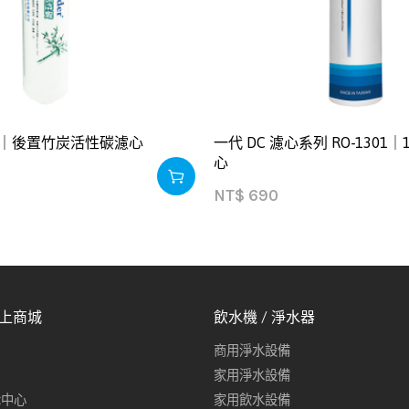
｜後置竹炭活性碳濾心
一代 DC 濾心系列 RO-1301
心
NT$
690
線上商城
飲水機 / 淨水器
商用淨水設備
家用淨水設備
示中心
家用飲水設備