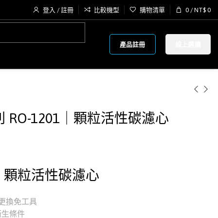
登入 / 註冊
比較機型
購物清單
0
/
NT$
0
產品註冊
線上選購
列 RO-1201｜顆粒活性碳濾心
UDF 顆粒活性碳濾心
，更換免工具
衛生條件