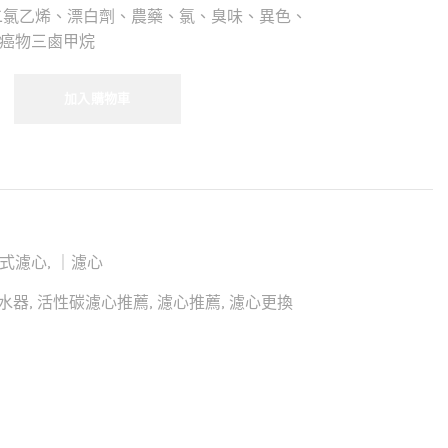
二氯乙烯、漂白劑、農藥、氯、臭味、異色、
癌物三鹵甲烷
加入購物車
式濾心
,
｜濾心
水器
,
活性碳濾心推薦
,
濾心推薦
,
濾心更換