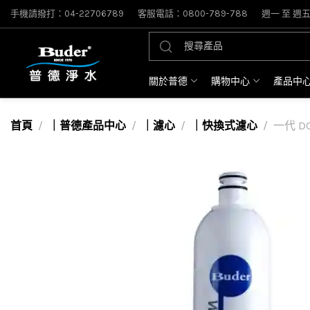
手機請撥打：04-22706789
客服電話：0800-789-788
週一 至 週五: 
關於普德
購物中心
產品中
首頁
｜普德產品中心
｜濾心
｜快換式濾心
一代 D