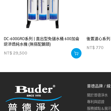
DC-600GRO系列 | 直出型免儲水桶 600加侖
後置濾心系列
逆滲透純水機 (無搭配鵝頸)
NT$
770
NT$
29,500
普德品牌 / 
關於普德淨水
專利與認證
服務據點＆展