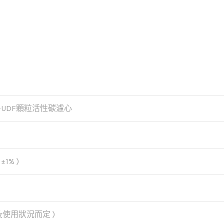
-UDF顆粒活性碳濾心
±1% )
質及使用狀況而定 )