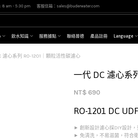
8 am - 5:30 pm
客服信箱：sales@buderwater.com
心
飲水知識
服務據點
聯絡普德
產品註冊
Language
C 濾心系列 RO-1201｜顆粒活性碳濾心
一代 DC 濾心系
NT$
690
RO-1201 DC 
► 創新設計濾心採DIY設計
► 免清洗，不易滋菌，符合