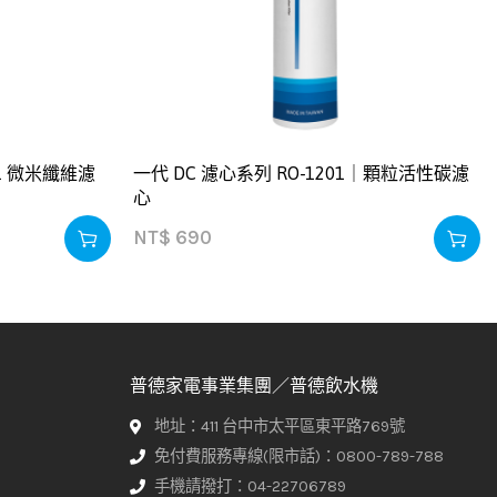
｜1 微米纖維濾
一代 DC 濾心系列 RO-1201｜顆粒活性碳濾
心
NT$
690
普德家電事業集團／普德飲水機
地址：411 台中市太平區東平路769號
免付費服務專線(限市話)：0800-789-788
手機請撥打：04-22706789