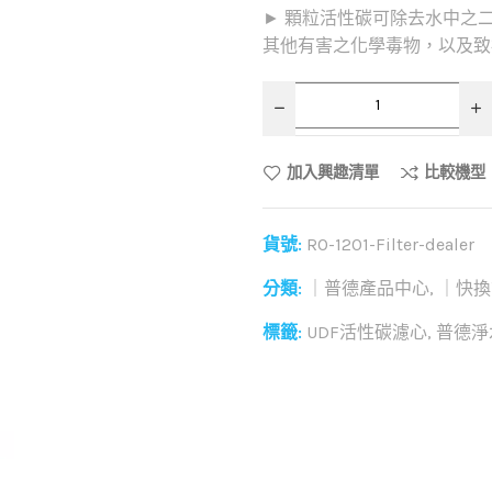
► 顆粒活性碳可除去水中之
其他有害之化學毒物，以及致
加入興趣清單
比較機型
貨號:
RO-1201-Filter-dealer
分類:
｜普德產品中心
,
｜快換
標籤:
UDF活性碳濾心
,
普德淨
和社群分享這個商品：