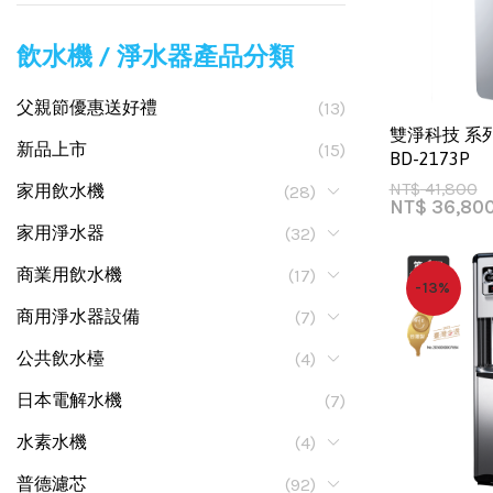
飲水機 / 淨水器產品分類
父親節優惠送好禮
(13)
雙淨科技 系
新品上市
(15)
BD-2173P
NT$
41,800
家用飲水機
(28)
NT$
36,80
家用淨水器
(32)
商業用飲水機
(17)
-13%
商用淨水器設備
(7)
公共飲水檯
(4)
日本電解水機
(7)
水素水機
(4)
普德濾芯
(92)