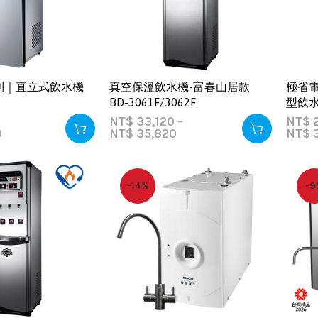
列｜直立式飲水機
真空保溫飲水機-富春山居款
極省
BD-3061F/3062F
型飲水機
NT$
33,120
–
NT$
2
0
NT$
35,820
NT$
3
-14%
-9