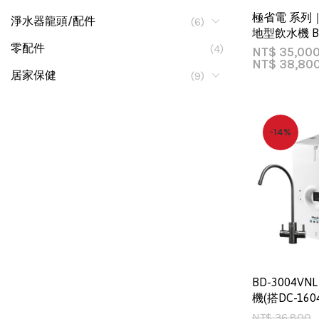
極省電 系列
淨水器龍頭/配件
(6)
地型飲水機 BD
零配件
(4)
NT$
35,00
NT$
38,80
居家保健
(9)
-14%
BD-3004V
機(搭DC-16
NT$
36,800