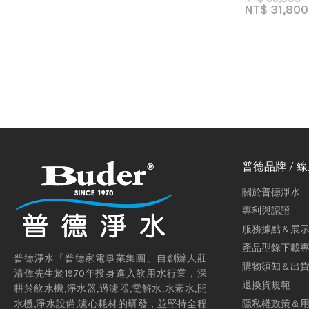
NT$
31,800
普德品牌 / 
關於普德淨水
專利與認證
服務據點＆展
產品型錄下載
普德淨水「普德家電事業集團」自創辦人莊
購物須知＆出
清偉先生於1970年投身進入飲用水行業，深
退換貨規範
耕於飲水機,淨水器,過濾器,電解水,水素水,開
隱私權政策＆
水機,淨水設備,濾心耗材的研發，並堅持全程