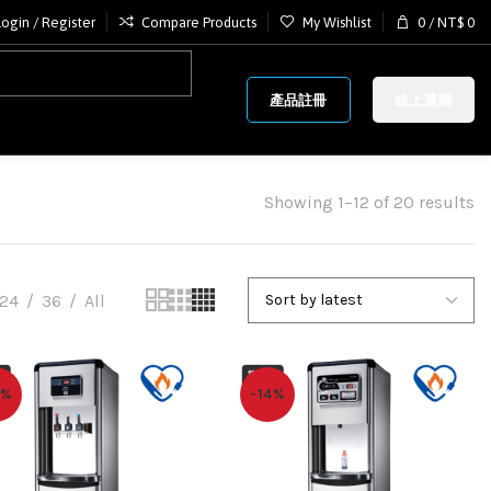
Login / Register
Compare Products
My Wishlist
0
/
NT$
0
產品註冊
線上選購
Showing 1–12 of 20 results
24
36
All
5%
-14%