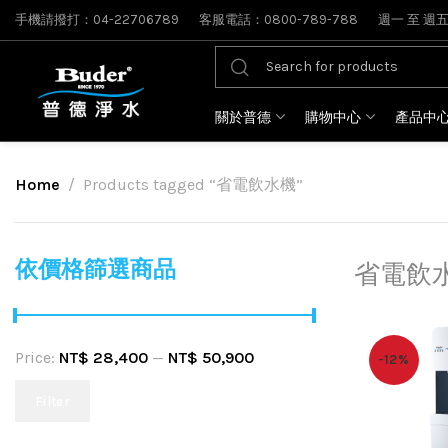
手機請撥打：04-22706789
客服電話：0800-789-788
週一 至 週五: 
關於普德
購物中心
產品中
Home
Products tagged “省電飲水機”
依價格篩選商品
省電飲
Price:
NT$ 28,400
—
NT$ 50,900
-12%
Filter