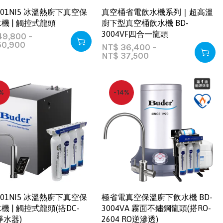
3001NI5 冰溫熱廚下真空保
真空桶省電飲水機系列｜超高溫
機 | 觸控式龍頭
廚下型真空桶飲水機 BD-
3004VF四合一龍頭
9,800
–
0,900
NT$
36,400
–
NT$
37,500
%
-14%
3001NI5 冰溫熱廚下真空保
極省電真空保溫廚下飲水機 BD-
機 | 觸控式龍頭(搭DC-
3004VA 霧面不鏽鋼龍頭(搭RO-
淨水器)
2604 RO逆滲透)