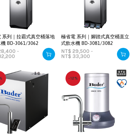
電 系列｜拉霸式真空桶落地
極省電 系列｜腳踏式真空桶直立
 BD-3061/3062
式飲水機 BD-3081/3082
8,400
–
NT$
29,500
–
2,200
NT$
33,300
%
-12%