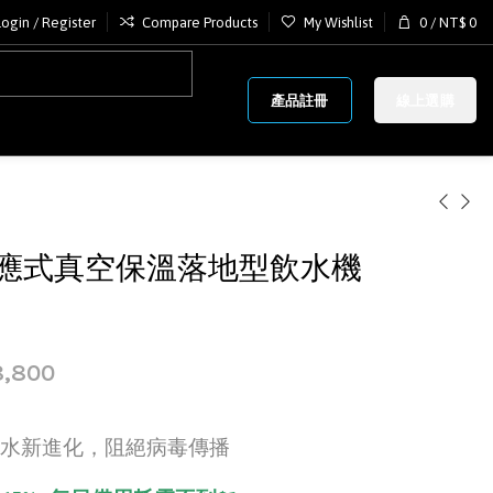
Login / Register
Compare Products
My Wishlist
0
/
NT$
0
產品註冊
線上選購
感應式真空保溫落地型飲水機
,800
水新進化，阻絕病毒傳播