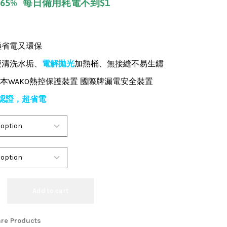
5% 每日備用耗電不到$1
極省電又環保
便清洗水垢、
電解拋光
加熱桶、無接縫不易生鏽
本WAKO熱控保護裝置 國際牌漏電安全裝置
率認證，超省電
Add to cart
re Products