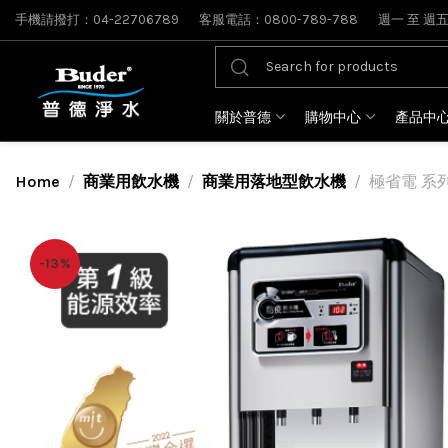
手機請撥打：04-22706789
客服電話：0800-789-788
週一 至 週五: 
關於普德
購物中心
產品中
Home
商業用飲水機
商業用落地型飲水機
極省電 系列
-13%