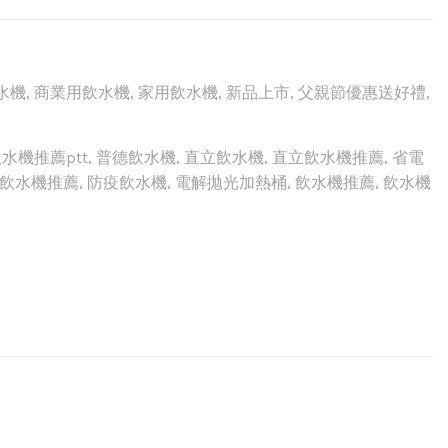
水機
,
商業用飲水機
,
家用飲水機
,
新品上市
,
父親節優惠送好禮
,
水機推薦ptt
,
普德飲水機
,
直立飲水機
,
直立飲水機推薦
,
省電
飲水機推薦
,
防疫飲水機
,
電解拋光加熱桶
,
飲水機推薦
,
飲水機