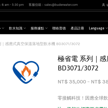
8 am - 5:30 pm
客服信箱：sales@buderwater.com
心
飲水知識
服務據點
聯絡普德
產品註冊
Language
｜感應式真空保溫落地型飲水機 BD3071/3072
極省電 系列｜
BD3071/3072
NT$
35,000
–
NT$
38
零接觸科技！因應全球飲