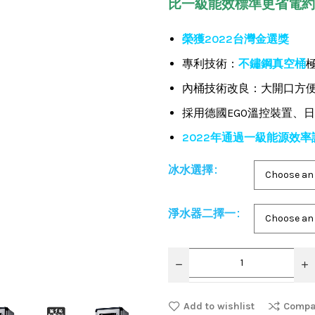
比一級能效標準更省電約6
榮獲2022台灣金選獎
專利技術：
不鏽鋼真空桶
內桶技術改良：大開口方
採用德國EGO溫控裝置、日
2022年通過一級能源效
冰水選擇
淨水器二擇一
Add to wishlist
Compa