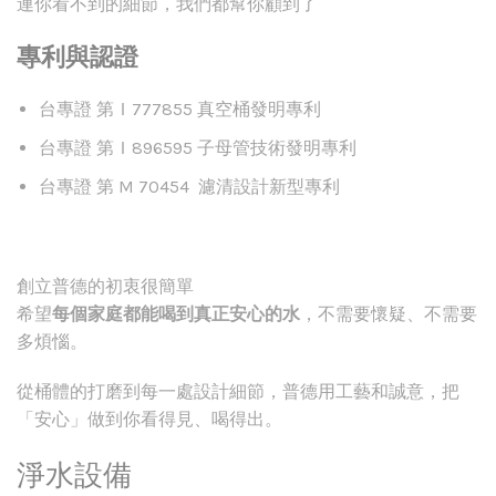
連你看不到的細節，我們都幫你顧到了
專利與認證
台專證 第Ｉ777855 真空桶發明專利
台專證 第Ｉ896595 子母管技術發明專利
台專證 第 M 70454 濾清設計新型專利
創立普德的初衷很簡單
希望
每個家庭都能喝到真正安心的水
，不需要懷疑、不需要
多煩惱。
從桶體的打磨到每一處設計細節，普德用工藝和誠意，把
「安心」做到你看得見、喝得出。
淨水設備