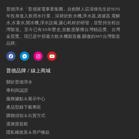
普德淨水「普德家電事業集團」自創辦人莊清偉先生於1970
年投身進入飲用水行業，深耕於飲水機,淨水器,過濾器,電解
水,水素水,開水機,淨水設備,濾心耗材的研發，並堅持全程台
灣製造。至今已有50年歷史,並數度榮獲台灣精品獎、台灣
金質獎。現已是中部最大飲水機製造廠,驕傲的MIT台灣製造
品牌。
普德品牌 / 線上商城
關於普德淨水
專利與認證
服務據點＆展示中心
產品型錄下載專區
購物須知＆出貨方式
退換貨規範
隱私權政策＆用戶條款