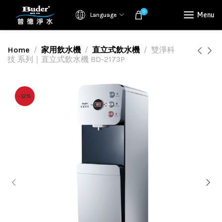
0
Menu
Language
Home
家用飲水機
直立式飲水機
雙淨科
技 系列｜直立式飲水機 BD-2173P
-12%