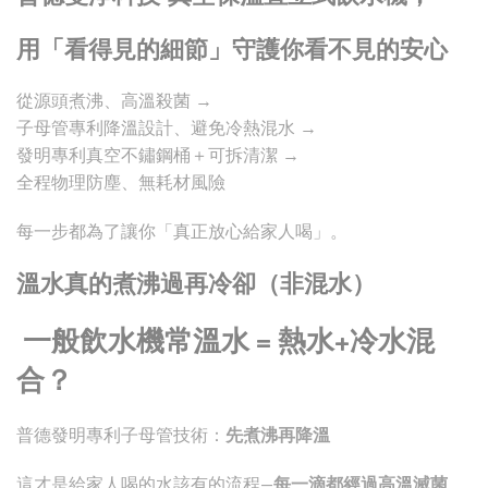
用「看得見的細節」守護你看不見的安心
從源頭煮沸、高溫殺菌 →
子母管專利降溫設計、避免冷熱混水 →
發明專利真空不鏽鋼桶＋可拆清潔 →
全程物理防塵、無耗材風險
每一步都為了讓你「真正放心給家人喝」。
溫水真的煮沸過再冷卻（非混水）
一般飲水機常溫水 = 熱水+冷水混
合？
普德發明專利子母管技術：
先煮沸再降溫
這才是給家人喝的水該有的流程—
每一滴都經過高溫滅菌