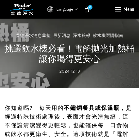
0
Menu
Language
普德淨水消息彙整
最新消息
淨水報報
飲水機選購指南
挑選飲水機必看！電解拋光加熱桶
讓你喝得更安心
2024-12-19
你知道嗎? 每天用的
不鏽鋼餐具或保溫瓶
，是
經過特殊技術處理後，表面才會光滑無縫，這
不僅讓清潔變得更輕鬆，也能確保每一口食物
或飲水都更衛生、安全。這項技術就是「電解