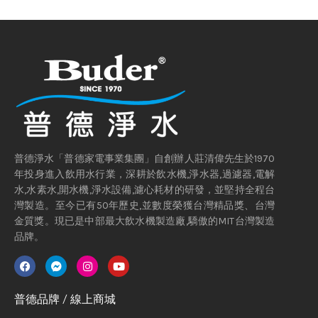
普德淨水「普德家電事業集團」自創辦人莊清偉先生於1970
年投身進入飲用水行業，深耕於飲水機,淨水器,過濾器,電解
水,水素水,開水機,淨水設備,濾心耗材的研發，並堅持全程台
灣製造。至今已有50年歷史,並數度榮獲台灣精品獎、台灣
金質獎。現已是中部最大飲水機製造廠,驕傲的MIT台灣製造
品牌。
普德品牌 / 線上商城