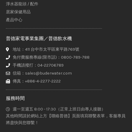
淨水器龍頭 / 配件
居家保健用品
產品中心
普德家電事業集團／普德飲水機
地址：411 台中市太平區東平路769號
免付費服務專線(限市話)：0800-789-788
手機請撥打：04-22706789
信箱：sales@buderwater.com
傳真：+886-4-2277-2222
服務時間
週一至週五 8:00 - 17:30（正常上班日由專人接聽）
其他時間請於網站上方【聯絡普德】頁面填寫聯繫表單，客服專員
將盡快與您聯繫！