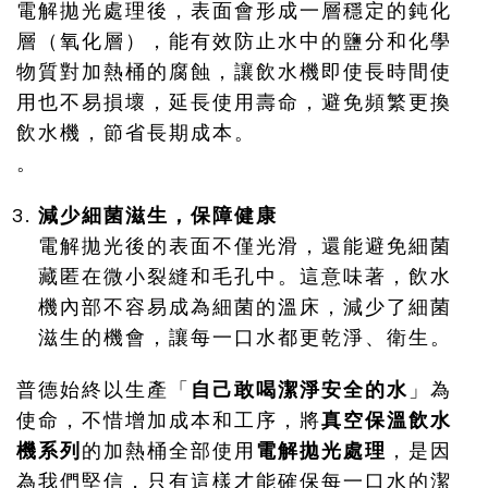
電解拋光處理後，表面會形成一層穩定的鈍化
層（氧化層），能有效防止水中的鹽分和化學
物質對加熱桶的腐蝕，讓飲水機即使長時間使
用也不易損壞，延長使用壽命，避免頻繁更換
飲水機，節省長期成本。
。
減少細菌滋生，保障健康
電解拋光後的表面不僅光滑，還能避免細菌
藏匿在微小裂縫和毛孔中。這意味著，飲水
機內部不容易成為細菌的溫床，減少了細菌
滋生的機會，讓每一口水都更乾淨、衛生。
普德始終以生產「
自己敢喝潔淨安全的水
」為
使命，不惜增加成本和工序，將
真空保溫飲水
機系列
的加熱桶全部使用
電解拋光處理
，是因
為我們堅信，只有這樣才能確保每一口水的潔