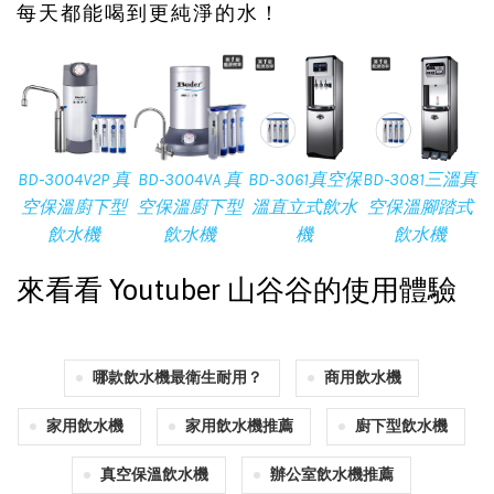
每天都能喝到更純淨的水！
BD-3004V2P 真
BD-3004VA 真
BD-3061真空保
BD-3081三溫真
空保溫廚下型
空保溫廚下型
溫直立式飲水
空保溫腳踏式
飲水機
飲水機
機
飲水機
來看看 Youtuber 山谷谷的使用體驗
哪款飲水機最衛生耐用？
商用飲水機
家用飲水機
家用飲水機推薦
廚下型飲水機
真空保溫飲水機
辦公室飲水機推薦