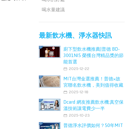
喝水量建議
最新飲水機、淨水器快訊
廚下型飲水機推薦|普德 BD-
3001NI5 榮獲台灣精品獎的節
能首選
2025-12-22
MIT台灣金選推薦！普德×故
宮聯名飲水機，美到值得收藏
2025-12-18
Dcard 網友推薦飲水機:真空保
溫技術讓電費少一半
2025-10-23
普德淨水評價如何？50年MIT