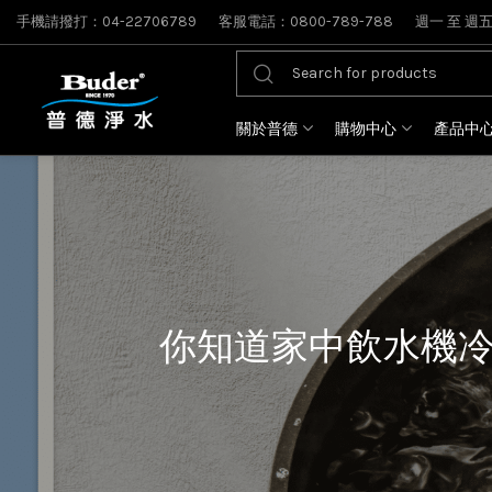
手機請撥打：04-22706789
客服電話：0800-789-788
週一 至 週五: 
關於普德
購物中心
產品中
你知道家中飲水機