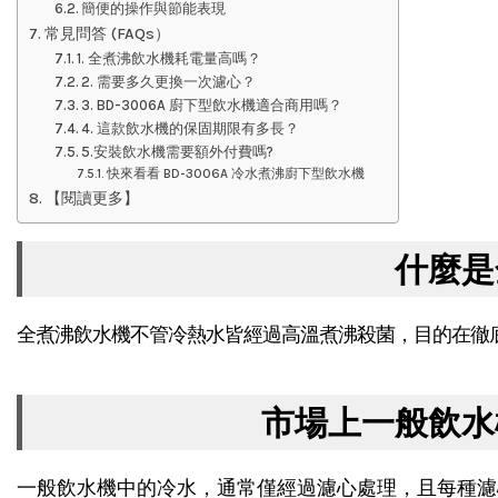
簡便的操作與節能表現
常見問答 (FAQs）
1. 全煮沸飲水機耗電量高嗎？
2. 需要多久更換一次濾心？
3. BD-3006A 廚下型飲水機適合商用嗎？
4. 這款飲水機的保固期限有多長？
5.安裝飲水機需要額外付費嗎?
快來看看 BD-3006A 冷水煮沸廚下型飲水機
【閱讀更多】
什麼是
全煮沸飲水機不管冷熱水皆經過高溫煮沸殺菌，目的在徹
市場上一般飲水
一般飲水機中的冷水，通常僅經過濾心處理，且每種濾