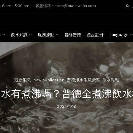
8 am - 5:30 pm
客服信箱：sales@buderwater.com
心
飲水知識
服務據點
聯絡普德
產品註冊
Language
最新消息
New publication
普德淨水消息彙整
淨水報報
冷水有煮沸嗎？普德全煮沸飲水
2024-11-18