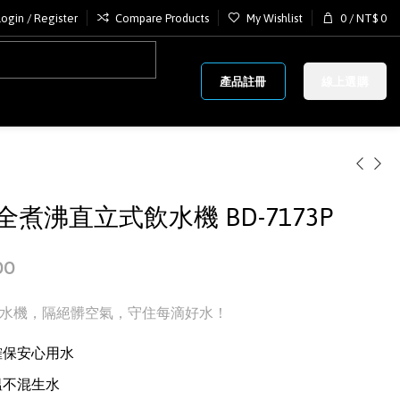
Login / Register
Compare Products
My Wishlist
0
/
NT$
0
產品註冊
線上選購
煮沸直立式飲水機 BD-7173P
00
水機，隔絕髒空氣，守住每滴好水！
確保安心用水
溫不混生水