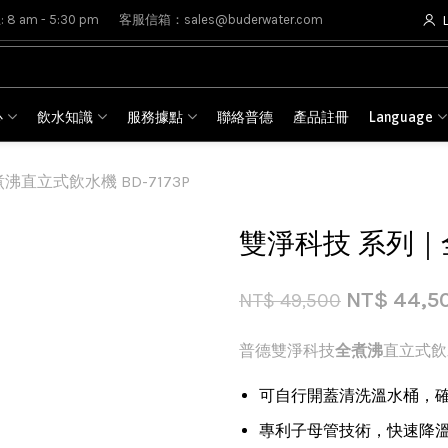
8 am - 5:30 pm
客服信箱：sales@buderwater.com
心
飲水知識
服務據點
聯絡普德
產品註冊
Language
直立式飲水機 BD-7173P
雙淨科技 系列｜全
NT$
44,5
NT$
49,500
普德雙淨科技
全煮沸
直立式飲
可自行開蓋清洗溫水桶，
專利子母管技術，快速降