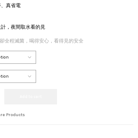
淨、真省電
設計，夜間取水看的見
卻全程滅菌，喝得安心，看得見的安全
Add to cart
re Products