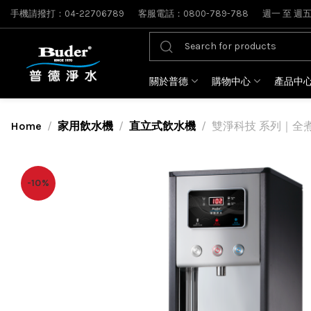
手機請撥打：04-22706789
客服電話：0800-789-788
週一 至 週五: 
關於普德
購物中心
產品中
Home
家用飲水機
直立式飲水機
雙淨科技 系列｜全煮沸
-10%