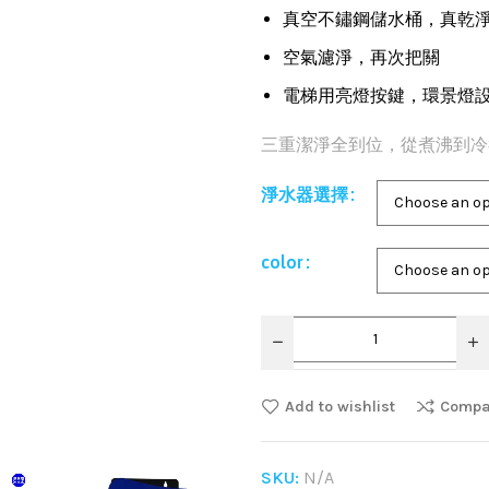
真空不鏽鋼儲水桶，真乾
空氣濾淨，再次把關
電梯用亮燈按鍵，環景燈
三重潔淨全到位，從煮沸到冷
淨水器選擇
color
Add to wishlist
Compa
SKU:
N/A