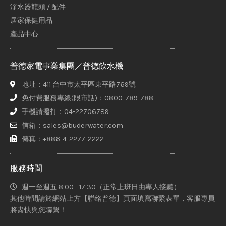
淨水器龍頭 / 配件
居家保健用品
產品中心
普德家電事業集團／普德飲水機
地址：411 台中市太平區東平路769號
免付費服務專線(限市話)：0800-789-788
手機請撥打：04-22706789
信箱：sales@buderwater.com
傳真：+886-4-2277-2222
服務時間
週一至週五 8:00 - 17:30（正常上班日由專人接聽）
其他時間請於網站上方【聯絡普德】頁面填寫聯繫表單，客服專員
將盡快與您聯繫！