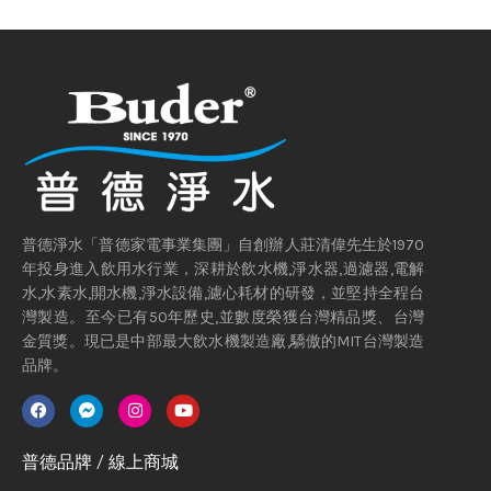
普德淨水「普德家電事業集團」自創辦人莊清偉先生於1970
年投身進入飲用水行業，深耕於飲水機,淨水器,過濾器,電解
水,水素水,開水機,淨水設備,濾心耗材的研發，並堅持全程台
灣製造。至今已有50年歷史,並數度榮獲台灣精品獎、台灣
金質獎。現已是中部最大飲水機製造廠,驕傲的MIT台灣製造
品牌。
普德品牌 / 線上商城