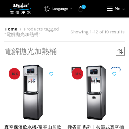
0
Menu
Language
Home
Products tagged
Showing 1–12 of 19 results
“電解拋光加熱桶”
電解拋光加熱桶
-10%
-15%
真空保溫飲水機-富春山居款
極省電 系列｜拉霸式真空桶