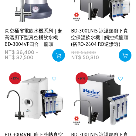
真空桶省電飲水機系列｜超
BD-3001NI5 冰溫熱廚下真
高溫廚下型真空桶飲水機
空保溫飲水機 | 觸控式龍頭
BD-3004VF四合一龍頭
(搭RO-2604 RO逆滲透)
NT$
36,400
–
NT$
55,900
NT$
37,500
NT$
50,310
-13%
-9%
BD-3004VNL 廚下冷熱真空
BD-3001NI5 冰溫熱廚下真