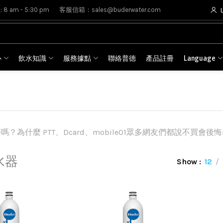
8 am - 5:30 pm
客服信箱：sales@buderwater.com
心
飲水知識
服務據點
聯絡普德
產品註冊
Language
？為什麼 PTT、Dcard、mobile01眾多網友們都說不買會後悔
水器
Show
12