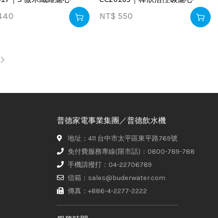
440
NT$
550
普德家電事業集團／普德飲水機
地址：411 台中市太平區東平路769號
免付費服務專線(限市話)：0800-789-788
手機請撥打：04-22706789
信箱：sales@buderwater.com
傳真：+886-4-2277-2222