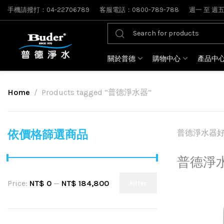
手機請撥打：04-22706789
客服電話：0800-789-788
週一 至 週五: 
關於普德
購物中心
產品中
Home
Products tagged “普德淨水器”
依價格篩選商品
普德淨水器好嗎
普德淨
Price:
NT$ 0
—
NT$ 184,800
Filter