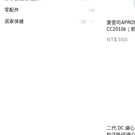
零配件
(4)
居家保健
(9)
愛普司APRO
CC20106
NT$
550
二代 DC 濾心
粒活性碳濾