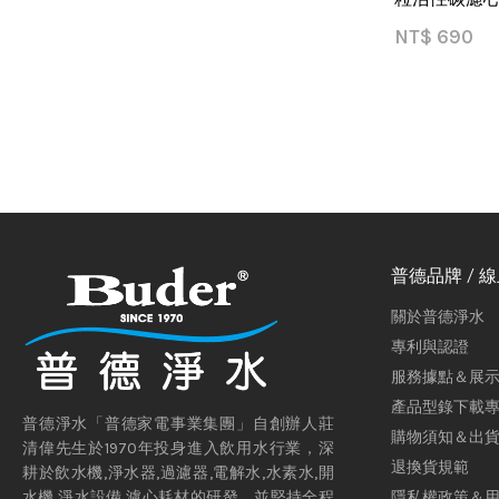
NT$
690
普德品牌 / 
關於普德淨水
專利與認證
服務據點＆展
產品型錄下載
普德淨水「普德家電事業集團」自創辦人莊
購物須知＆出
清偉先生於1970年投身進入飲用水行業，深
退換貨規範
耕於飲水機,淨水器,過濾器,電解水,水素水,開
隱私權政策＆
水機,淨水設備,濾心耗材的研發，並堅持全程