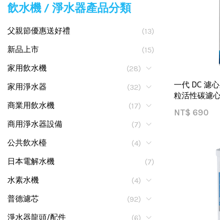
飲水機 / 淨水器產品分類
父親節優惠送好禮
(13)
新品上市
(15)
家用飲水機
(28)
一代 DC 濾心
家用淨水器
(32)
粒活性碳濾
商業用飲水機
(17)
NT$
690
商用淨水器設備
(7)
公共飲水檯
(4)
日本電解水機
(7)
水素水機
(4)
普德濾芯
(92)
淨水器龍頭/配件
(6)