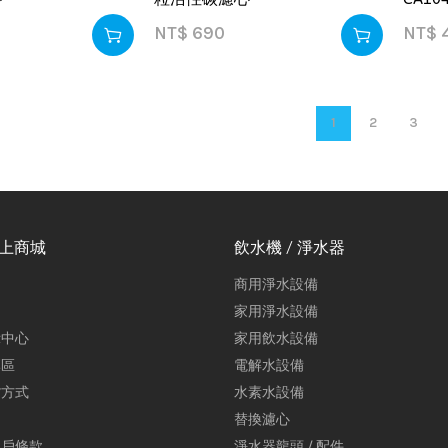
NT$
690
NT$
1
2
3
線上商城
飲水機 / 淨水器
商用淨水設備
家用淨水設備
示中心
家用飲水設備
專區
電解水設備
貨方式
水素水設備
替換濾心
用戶條款
淨水器龍頭 / 配件