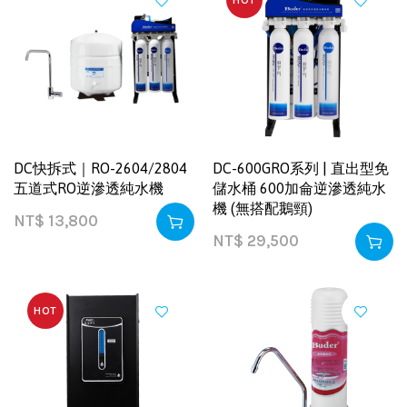
HOT
DC快拆式｜RO-2604/2804
DC-600GRO系列 | 直出型免
五道式RO逆滲透純水機
儲水桶 600加侖逆滲透純水
機 (無搭配鵝頸)
NT$
13,800
NT$
29,500
HOT