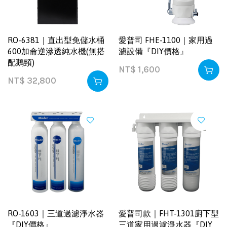
RO-6381｜直出型免儲水桶
愛普司 FHE-1100｜家用過
600加侖逆滲透純水機(無搭
濾設備『DIY價格』
配鵝頸)
NT$
1,600
NT$
32,800
RO-1603｜三道過濾淨水器
愛普司款｜FHT-1301廚下型
『DIY價格』
三道家用過濾淨水器『DIY