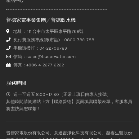
產品中心
普德家電事業集團／普德飲水機
地址：411 台中市太平區東平路769號
免付費服務專線(限市話)：0800-789-788
手機請撥打：04-22706789
信箱：sales@buderwater.com
傳真：+886-4-2277-2222
服務時間
週一至週五 8:00 - 17:30（正常上班日由專人接聽）
其他時間請於網站上方【聯絡普德】頁面填寫聯繫表單，客服專員
將盡快與您聯繫！
普德家電股份有限公司、意達吉淨化科技有限公司、赫睿生醫股份