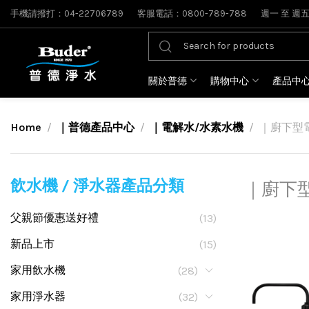
手機請撥打：04-22706789
客服電話：0800-789-788
週一 至 週五: 
關於普德
購物中心
產品中
Home
｜普德產品中心
｜電解水/水素水機
｜廚下型
飲水機 / 淨水器產品分類
｜廚下
父親節優惠送好禮
(13)
新品上市
(15)
家用飲水機
(28)
家用淨水器
(32)