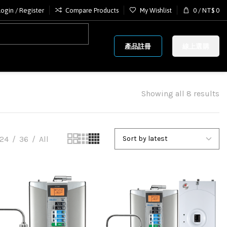
Login / Register
Compare Products
My Wishlist
0
/
NT$
0
產品註冊
線上選購
Showing all 8 results
24
36
All