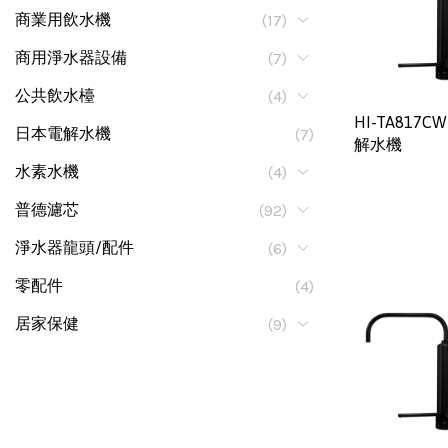
商業用飲水機
(17)
商用淨水器設備
(7)
公共飲水檯
(4)
HI-TA817
日本電解水機
(7)
解水機
水素水機
(4)
普德濾芯
(92)
淨水器龍頭/配件
(6)
零配件
(4)
居家保健
(9)