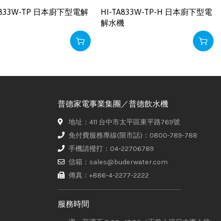
TA833W-TP 日本廚下型電解
HI-TA833W-TP-H 日本廚下型電
解水機
普德家電事業集團／普德飲水機
地址：411 台中市太平區東平路769號
免付費服務專線(限市話)：0800-789-788
手機請撥打：04-22706789
信箱：sales@buderwater.com
傳真：+886-4-2277-2222
服務時間