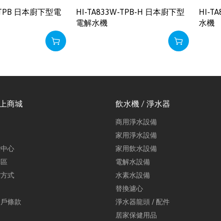
W-TPB 日本廚下型電
HI-TA833W-TPB-H 日本廚下型
HI-
電解水機
水機
線上商城
飲水機 / 淨水器
商用淨水設備
家用淨水設備
示中心
家用飲水設備
專區
電解水設備
貨方式
水素水設備
替換濾心
用戶條款
淨水器龍頭 / 配件
居家保健用品