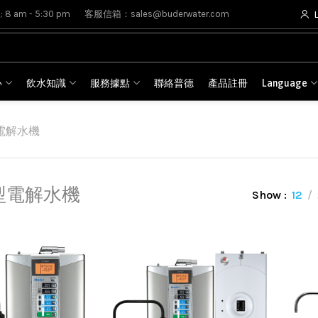
8 am - 5:30 pm
客服信箱：sales@buderwater.com
心
飲水知識
服務據點
聯絡普德
產品註冊
Language
電解水機
型電解水機
Show
12