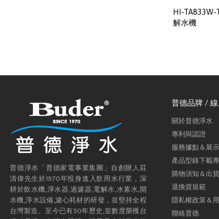
HI-TA833
解水機
普德品牌 / 
關於普德淨水
專利與認證
服務據點＆展
產品型錄下載
普德淨水「普德家電事業集團」自創辦人莊
購物須知＆出
清偉先生於1970年投身進入飲用水行業，深
退換貨規範
耕於飲水機,淨水器,過濾器,電解水,水素水,開
隱私權政策＆
水機,淨水設備,濾心耗材的研發，並堅持全程
台灣製造。至今已有50年歷史,並數度榮獲台
聯絡普德