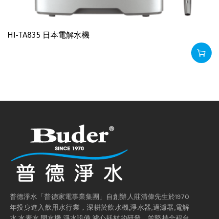
HI-TA835 日本電解水機
普德淨水「普德家電事業集團」自創辦人莊清偉先生於1970
年投身進入飲用水行業，深耕於飲水機,淨水器,過濾器,電解
水,水素水,開水機,淨水設備,濾心耗材的研發，並堅持全程台