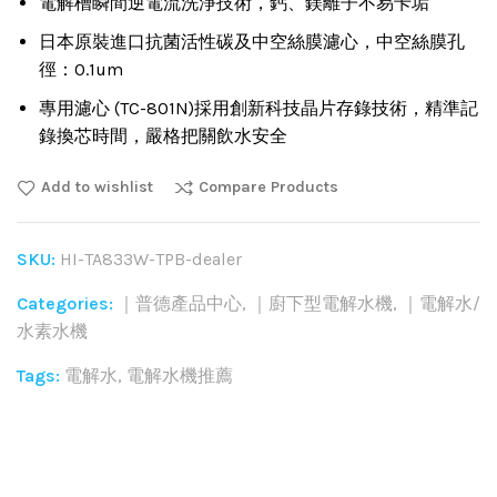
電解槽瞬間逆電流洗淨技術，鈣、鎂離子不易卡垢
日本原裝進口抗菌活性碳及中空絲膜濾心，中空絲膜孔
徑：0.1um
專用濾心 (TC-801N)採用創新科技晶片存錄技術，精準記
錄換芯時間，嚴格把關飲水安全
Add to wishlist
Compare Products
SKU:
HI-TA833W-TPB-dealer
Categories:
｜普德產品中心
,
｜廚下型電解水機
,
｜電解水/
水素水機
Tags:
電解水
,
電解水機推薦
Share: