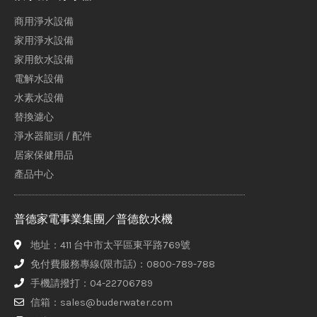
商用淨水設備
家用淨水設備
家用飲水設備
電解水設備
水素水設備
替換濾心
淨水器龍頭 / 配件
居家保健用品
產品中心
普德家電事業集團／普德飲水機
地址：411 台中市太平區東平路769號
免付費服務專線(限市話)：0800-789-788
手機請撥打：04-22706789
信箱：sales@buderwater.com