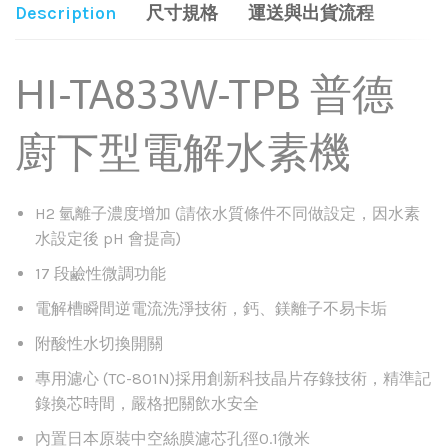
Description
尺寸規格
運送與出貨流程
HI-TA833W-TPB 普德
廚下型電解水素機
H2 氫離子濃度增加 (請依水質條件不同做設定，因水素
水設定後 pH 會提高)
17 段鹼性微調功能
電解槽瞬間逆電流洗淨技術，鈣、鎂離子不易卡垢
附酸性水切換開關
專用濾心 (TC-801N)採用創新科技晶片存錄技術，精準記
錄換芯時間，嚴格把關飲水安全
內置日本原裝中空絲膜濾芯孔徑0.1微米