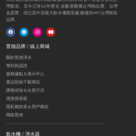
灣製造。至今已有50年歷史,並數度榮獲台灣精品獎、台灣
金質獎。現已是中部最大飲水機製造廠,驕傲的MIT台灣製造
品牌。
普德品牌 / 線上商城
關於普德淨水
專利與認證
服務據點＆展示中心
產品型錄下載專區
購物須知＆出貨方式
退換貨規範
隱私權政策＆用戶條款
聯絡普德
飲水機 / 淨水器